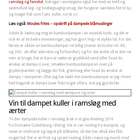
ramsløg og fennikel
, bidrager ramsløgene også her med en mild og
sødmefuld løg- og hvidløgsagtig smag, der fungerer særdeles fint til lys
og mager fisk som f.eks. kuller, torsk o.l.
Læs også:
Moules frites – opskrift på dampede blåmuslinger
Sidste år købte jeg mig en bambusdamper i en asiatisk butik, og det er
nok en af de bedre investeringer, jeg har gjort mig i et stykke tid. For det
første er sådan en bambusdamper ret billig (mener de koster ml. 80,-
og 200,- alt efter størrelse og forhandler), og for det andet så er den ret
nem at bruge. Det er bare at sætte en grydefuld vand (eller hvad du
ønsker at dampe i) over, smække bambusdamperen oven på
gryden/panden og lægge din fisk, grøntsag eller hvad du ønsker at
dampe, i damperen. Efter jeg har købt min bambusdamper er jeg i hvert
fald begyndt at dampe (især fisk) noget oftere, end jeg gjorde før.
Vin til dampet kuller i ramsløg med
ærter
Til den dampede kuller i ramsløg drak vi et glas Riesling 2016
fra Domæne Gobelsburg i Østrig. Det er ren riesling fra Kamptal, og
vinen er vinificeret og lagret på ståltanke, så den har altså ikke fået
noget fad. Det er en frisk og sprød riesling, både i næse og mund, med