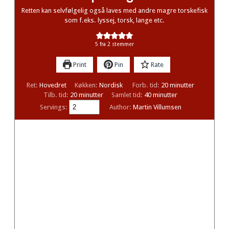
Retten kan selvfølgelig også laves med andre magre torskefisk
som f.eks. lyssej, torsk, lange etc.
5
fra
2
stemmer
Print
Pin
Rate
minutter
Ret:
Hovedret
Køkken:
Nordisk
Forb. tid:
20
minutter
minutter
minutter
Tilb. tid:
20
minutter
Samlet tid:
40
minutter
Servings:
Author:
Martin Villumsen