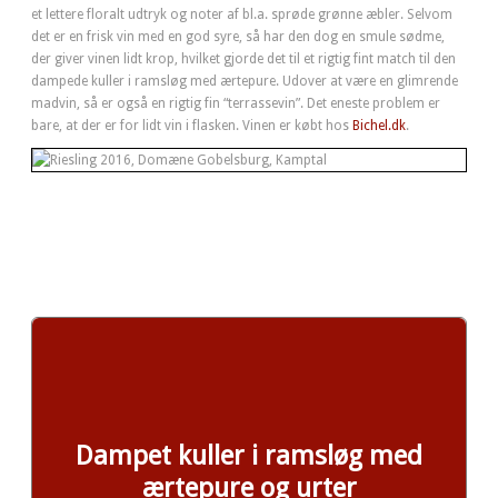
et lettere floralt udtryk og noter af bl.a. sprøde grønne æbler. Selvom
det er en frisk vin med en god syre, så har den dog en smule sødme,
der giver vinen lidt krop, hvilket gjorde det til et rigtig fint match til den
dampede kuller i ramsløg med ærtepure. Udover at være en glimrende
madvin, så er også en rigtig fin “terrassevin”. Det eneste problem er
bare, at der er for lidt vin i flasken. Vinen er købt hos
Bichel.dk
.
Dampet kuller i ramsløg med
ærtepure og urter