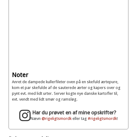
Noter
Anret de dampede kullerfileter oven på en skefuld ærtepure,
kom et par skefulde af de sauterede ærter og kapers over og
pynt evt. med lidt urter. Server kogte nye danske kartofler til,
evt. vendt med lidt smør og ramsløg.
Har du prøvet en af mine opskrifter?
Nævn
@rigeligtsmordk
eller tag
#rigeligtsmordk
!