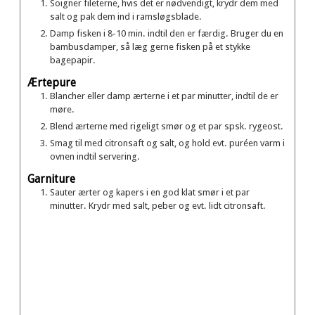
Soigner fileterne, hvis det er nødvendigt, krydr dem med
salt og pak dem ind i ramsløgsblade.
Damp fisken i 8-10 min. indtil den er færdig. Bruger du en
bambusdamper, så læg gerne fisken på et stykke
bagepapir.
Ærtepure
Blancher eller damp ærterne i et par minutter, indtil de er
møre.
Blend ærterne med rigeligt smør og et par spsk. rygeost.
Smag til med citronsaft og salt, og hold evt. puréen varm i
ovnen indtil servering.
Garniture
Sauter ærter og kapers i en god klat smør i et par
minutter. Krydr med salt, peber og evt. lidt citronsaft.