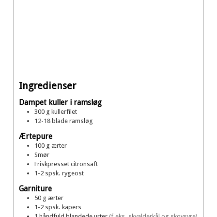
Ingredienser
Dampet kuller i ramsløg
300
g
kullerfilet
12-18
blade
ramsløg
Ærtepure
100
g
ærter
Smør
Friskpresset citronsaft
1-2
spsk.
rygeost
Garniture
50
g
ærter
1-2
spsk.
kapers
1
håndfuld
blandede urter
(f.eks. skvalderkål og skovsyre)