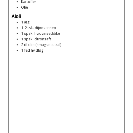
Kartofler
Olie
Aioli
1
æg
1-2
tsk.
dijonsennep
1
spsk.
hvidvinseddike
1
spsk.
citronsaft
2
dl
olie
(smagsneutral)
1
fed
hvidløg