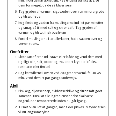
min. indtil de har åbnet sig. Pas endelig på ikke at give
dem for meget, da de så bliver seje.
Tag gryden af varmen, sigt væden over i en mindre gryde
og tilsæt fløde.
Kog fløde og væden fra muslingerne ind i et par minutter
og smag så til med salt og citronsaft. Tag gryden af
varmen og tilsæt frisk basilikum
Fordel muslingerne i to tallerkener, hæld saucen over og
server straks.
Ovnfritter
Skær kartoflerne ud i stave eller både og vend dem med
rigeligt olie, salt, peber og evt. andet krydderi (f.eks.
rosmarin eller timian)
Bag kartoflerne i ovnen ved 200 grader varmluft i 30-45
min. Vend dem et par gange undervejs.
Aioli
Pisk æg, dijonsennep, hvidvinseddike og citronsaft godt
sammen. Husk at alle ingredienser helst skal være
nogenlunde tempererede inden du går igang.
Tilsæt olien lidt af gangen, mens der piskes. Mayonnaisen
vil nu langsomt tykne.