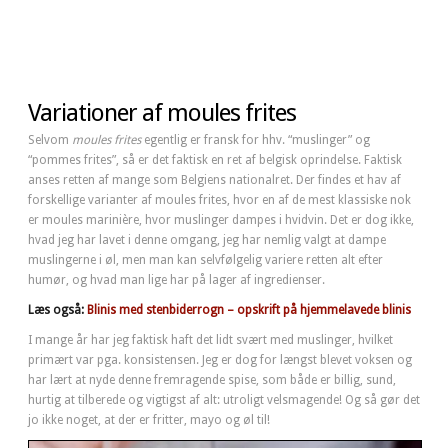
Variationer af moules frites
Selvom
moules frites
egentlig er fransk for hhv. “muslinger” og
“pommes frites”, så er det faktisk en ret af belgisk oprindelse. Faktisk
anses retten af mange som Belgiens nationalret. Der findes et hav af
forskellige varianter af moules frites, hvor en af de mest klassiske nok
er moules marinière, hvor muslinger dampes i hvidvin. Det er dog ikke,
hvad jeg har lavet i denne omgang, jeg har nemlig valgt at dampe
muslingerne i øl, men man kan selvfølgelig variere retten alt efter
humør, og hvad man lige har på lager af ingredienser.
Læs også:
Blinis med stenbiderrogn – opskrift på hjemmelavede blinis
I mange år har jeg faktisk haft det lidt svært med muslinger, hvilket
primært var pga. konsistensen. Jeg er dog for længst blevet voksen og
har lært at nyde denne fremragende spise, som både er billig, sund,
hurtig at tilberede og vigtigst af alt: utroligt velsmagende! Og så gør det
jo ikke noget, at der er fritter, mayo og øl til!