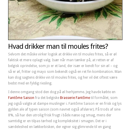
Hvad drikker man til moules frites?
Selvom det måske virker logisk at drikke vin til moules frites, så er øl
faktisk et mere oplagt valg. Især når man tænker på, at retten er af
belgisk oprindelse, som jo er et land, der især er kendt for sin øl – og
så er øl, fritter og mayo som bekendt også en ret fin kombination. Man
kan dog sagtens drikke vin til moules frites, og her vil det oftest være
bedst med en fyldig riesling.
I denne omgang stod den dog på øl herhjemme. Jeg havde købte en
Fantôme Saison
fra det belgiske
Brasserie Fantôme
til formålet, som
jeg også valgte at dampe muslinger i. Fantôme Saison er en frisk og lys
gylden ale af typen saison (som navnet også afslører). På trods af sine
8%, så har den utrolig frisk frugt i både næse og smag, mens der
samtidig er en tilpas tørhed og kompleksitet i smagen. Det er i
særdeleshed en lækkerbisken, der egner sig glimrende til en gang