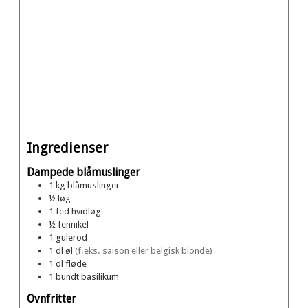
Ingredienser
Dampede blåmuslinger
1
kg
blåmuslinger
½
løg
1
fed
hvidløg
½
fennikel
1
gulerod
1
dl
øl
(f.eks. saison eller belgisk blonde)
1
dl
fløde
1
bundt
basilikum
Ovnfritter