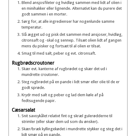
Blend ansjosfileter og hvidløg sammen med lidt af olien i
en minihakker eller lignende. Alternativt kan du purere det
godt sammen i en morter.
Sørg for, at alle ingredienser har nogenlunde samme
temperatur.
Slå ægget ud og pisk det sammen med ansjoser, hvidløg,
citronsaft og -skal og sennep. Tilsæt olien lidt af gangen
mens du pisker og fortsæt til al olien er tilsat.
Smag til med salt, peber og evt. citronsaft.
Rugbrødscroutoner
Skær evt. kanterne af rugbrødet og skær det ud i
mundrette croutoner.
Steg rugbrødet på en pande i lidt smør eller olie til de er
godt sprøde.
Krydr med salt og peber og lad dem køle af på
fedtsugende papir.
Cæsarsalat
Snit savoykålet relativt fint og skræl gulerødderne til
strimler (eller skær dem ud som du ønsker).
Skær/bræk kyllingekødet i mundrette stykker og steg det i
lidt smør på en pande.