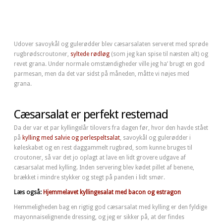
Udover savoykål og gulerødder blev cæsarsalaten serveret med sprøde
rugbrødscroutoner,
syltede rødløg
(som jeg kan spise til næsten alt) og
revet grana. Under normale omstændigheder ville jeg ha’ brugt en god
parmesan, men da det var sidst på måneden, måtte vi nøjes med
grana.
Cæsarsalat er perfekt restemad
Da der var et par kyllingelår tilovers fra dagen før, hvor den havde stået
på
kylling med salvie og perlespeltsalat
, savoykål og gulerødder i
køleskabet og en rest daggammelt rugbrød, som kunne bruges til
croutoner, så var det jo oplagt at lave en lidt grovere udgave af
cæsarsalat med kylling. Inden servering blev kødet pillet af benene,
brækket i mindre stykker og stegt på panden i lidt smør.
Læs også:
Hjemmelavet kyllingesalat med bacon og estragon
Hemmeligheden bag en rigtig god cæsarsalat med kylling er den fyldige
mayonnaiselignende dressing, og jeg er sikker på, at der findes