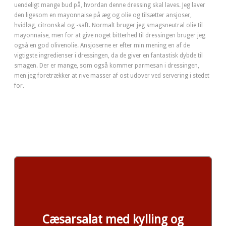
uendeligt mange bud på, hvordan denne dressing skal laves. Jeg laver
den ligesom en mayonnaise på æg og olie og tilsætter ansjoser,
hvidløg, citronskal og -saft. Normalt bruger jeg smagsneutral olie til
mayonnaise, men for at give noget bitterhed til dressingen bruger jeg
også en god olivenolie. Ansjoserne er efter min mening en af de
vigtigste ingredienser i dressingen, da de giver en fantastisk dybde til
smagen. Der er mange, som også kommer parmesan i dressingen,
men jeg foretrækker at rive masser af ost udover ved servering i stedet
for.
Cæsarsalat med kylling og