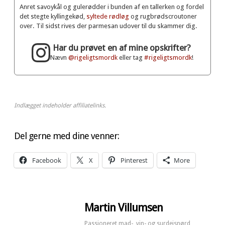
Anret savoykål og gulerødder i bunden af en tallerken og fordel
det stegte kyllingekød,
syltede rødløg
og rugbrødscroutoner
over. Til sidst rives der parmesan udover til du skammer dig.
Har du prøvet en af mine opskrifter?
Nævn
@rigeligtsmordk
eller tag
#rigeligtsmordk
!
Indlægget indeholder affiliatelinks.
Del gerne med dine venner:
Facebook
X
Pinterest
More
Martin Villumsen
Passioneret mad-, vin- og surdejsnørd