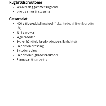
Rugbrødscroutoner
4
skiver
daggammelt rugbrød
olie og smør til stegning
Cæsarsalat
400
g
tilberedt kyllingekød
(f.eks. kødet af fire tilberedte
lår)
½-1
savoykål
4
gulerødder
Evt. en
håndfuld
bredbladet persille
(hakket)
En
portion
dressing
Syltede rødløg
En
portion
rugbrødscroutoner
Parmesan
til servering