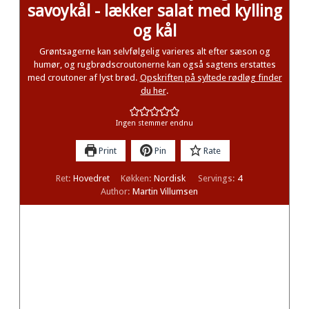
savoykål - lækker salat med kylling
og kål
Grøntsagerne kan selvfølgelig varieres alt efter sæson og
humør, og rugbrødscroutonerne kan også sagtens erstattes
med croutoner af lyst brød.
Opskriften på syltede rødløg finder
du her
.
Ingen stemmer endnu
Print
Pin
Rate
Ret:
Hovedret
Køkken:
Nordisk
Servings:
4
Author:
Martin Villumsen