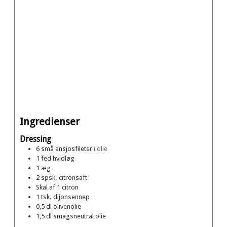
Ingredienser
Dressing
6
små
ansjosfileter
i olie
1
fed
hvidløg
1
æg
2
spsk.
citronsaft
Skal af 1 citron
1
tsk.
dijonsennep
0,5
dl
olivenolie
1,5
dl
smagsneutral olie