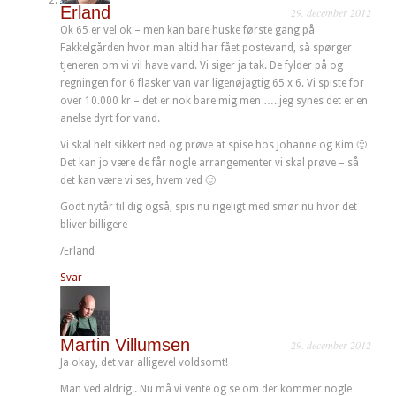
Erland
29. december 2012
Ok 65 er vel ok – men kan bare huske første gang på
Fakkelgården hvor man altid har fået postevand, så spørger
tjeneren om vi vil have vand. Vi siger ja tak. De fylder på og
regningen for 6 flasker van var ligenøjagtig 65 x 6. Vi spiste for
over 10.000 kr – det er nok bare mig men …..jeg synes det er en
anelse dyrt for vand.
Vi skal helt sikkert ned og prøve at spise hos Johanne og Kim 🙂
Det kan jo være de får nogle arrangementer vi skal prøve – så
det kan være vi ses, hvem ved 🙂
Godt nytår til dig også, spis nu rigeligt med smør nu hvor det
bliver billigere
/Erland
Svar
Martin Villumsen
29. december 2012
Ja okay, det var alligevel voldsomt!
Man ved aldrig.. Nu må vi vente og se om der kommer nogle