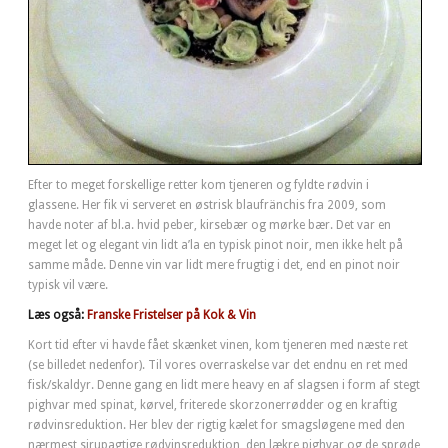
Efter to meget forskellige retter kom tjeneren og fyldte rødvin i
glassene. Her fik vi serveret en østrisk blaufränchis fra 2009, som
havde noter af bl.a. hvid peber, kirsebær og mørke bær. Det var en
meget let og elegant vin lidt a’la en typisk pinot noir, men ikke helt på
samme måde. Denne vin var lidt mere frugtig i det, end en pinot noir
typisk vil være.
Læs også:
Franske Fristelser på Kok & Vin
Kort tid efter vi havde fået skænket vinen, kom tjeneren med næste ret
(se billedet nedenfor). Til vores overraskelse var det endnu en ret med
fisk/skaldyr. Denne gang en lidt mere heavy en af slagsen i form af stegt
pighvar med spinat, kørvel, friterede skorzonerrødder og en kraftig
rødvinsreduktion. Her blev der rigtig kælet for smagsløgene med den
nærmest sirupagtige rødvinsreduktion, den lækre pighvar og de sprøde