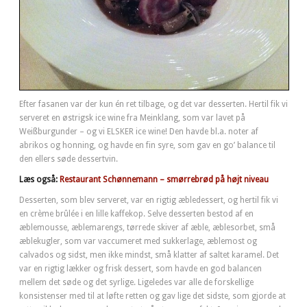
Efter fasanen var der kun én ret tilbage, og det var desserten. Hertil fik vi
serveret en østrigsk ice wine fra Meinklang, som var lavet på
Weißburgunder – og vi ELSKER ice wine! Den havde bl.a. noter af
abrikos og honning, og havde en fin syre, som gav en go’ balance til
den ellers søde dessertvin.
Læs også:
Restaurant Schønnemann – smørrebrød på højt niveau
Desserten, som blev serveret, var en rigtig æbledessert, og hertil fik vi
en crème brûlée i en lille kaffekop. Selve desserten bestod af en
æblemousse, æblemarengs, tørrede skiver af æble, æblesorbet, små
æblekugler, som var vaccumeret med sukkerlage, æblemost og
calvados og sidst, men ikke mindst, små klatter af saltet karamel. Det
var en rigtig lækker og frisk dessert, som havde en god balancen
mellem det søde og det syrlige. Ligeledes var alle de forskellige
konsistenser med til at løfte retten og gav lige det sidste, som gjorde at