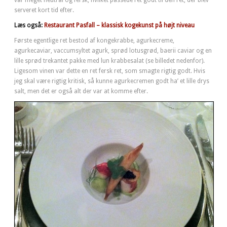
var meget neutral og fersk, hvilket passede ret godt til den ret, der blev
serveret kort tid efter.
Læs også:
Restaurant Pasfall – klassisk kogekunst på højt niveau
Første egentlige ret bestod af kongekrabbe, agurkecreme,
agurkecaviar, vaccumsyltet agurk, sprød lotusgrød, baerii caviar og en
lille sprød trekantet pakke med lun krabbesalat (se billedet nedenfor).
Ligesom vinen var dette en ret fersk ret, som smagte rigtig godt. Hvis
jeg skal være rigtig kritisk, så kunne agurkecremen godt ha’ et lille drys
salt, men det er også alt der var at komme efter.