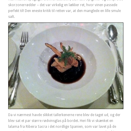
skorzonerrødder – det var virkelig en lækker ret, hvor vinen passede
perfekt til! Den eneste kritik til retten var, at den manglede en lille smule
salt.
Da vi nærmest havde slikket tallerkenerne rene blev de taget ud, og der
blev sat et par større rødvinsglas på bordet. Heri fik vi skænket en
lalama fra Ribeira Sacra i det nordlige Spanien, som var lavet på de