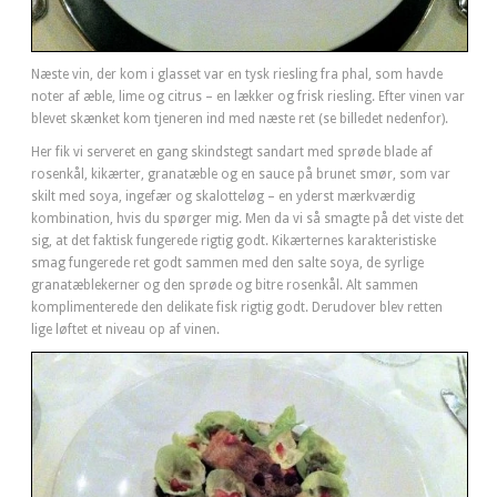
Næste vin, der kom i glasset var en tysk riesling fra phal, som havde
noter af æble, lime og citrus – en lækker og frisk riesling. Efter vinen var
blevet skænket kom tjeneren ind med næste ret (se billedet nedenfor).
Her fik vi serveret en gang skindstegt sandart med sprøde blade af
rosenkål, kikærter, granatæble og en sauce på brunet smør, som var
skilt med soya, ingefær og skalotteløg – en yderst mærkværdig
kombination, hvis du spørger mig. Men da vi så smagte på det viste det
sig, at det faktisk fungerede rigtig godt. Kikærternes karakteristiske
smag fungerede ret godt sammen med den salte soya, de syrlige
granatæblekerner og den sprøde og bitre rosenkål. Alt sammen
komplimenterede den delikate fisk rigtig godt. Derudover blev retten
lige løftet et niveau op af vinen.