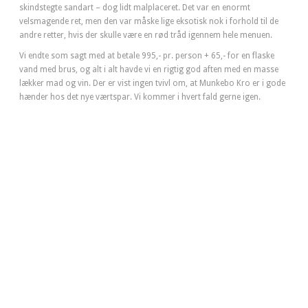
skindstegte sandart – dog lidt malplaceret. Det var en enormt
velsmagende ret, men den var måske lige eksotisk nok i forhold til de
andre retter, hvis der skulle være en rød tråd igennem hele menuen.
Vi endte som sagt med at betale 995,- pr. person + 65,- for en flaske
vand med brus, og alt i alt havde vi en rigtig god aften med en masse
lækker mad og vin. Der er vist ingen tvivl om, at Munkebo Kro er i gode
hænder hos det nye værtspar. Vi kommer i hvert fald gerne igen.