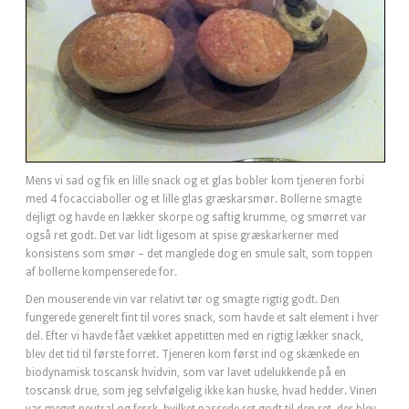
Mens vi sad og fik en lille snack og et glas bobler kom tjeneren forbi
med 4 focacciaboller og et lille glas græskarsmør. Bollerne smagte
dejligt og havde en lækker skorpe og saftig krumme, og smørret var
også ret godt. Det var lidt ligesom at spise græskarkerner med
konsistens som smør – det manglede dog en smule salt, som toppen
af bollerne kompenserede for.
Den mouserende vin var relativt tør og smagte rigtig godt. Den
fungerede generelt fint til vores snack, som havde et salt element i hver
del. Efter vi havde fået vækket appetitten med en rigtig lækker snack,
blev det tid til første forret. Tjeneren kom først ind og skænkede en
biodynamisk toscansk hvidvin, som var lavet udelukkende på en
toscansk drue, som jeg selvfølgelig ikke kan huske, hvad hedder. Vinen