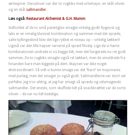
ærtespirer. Derudover var der to rugkiks med urtemayo, en skål oliven
og en skål
saltmandler
.
Læs også:
Restaurant Alchemist & G.H. Mumm
Indholdet af de to små patentglas smagte virkelig godt! Rygeost og
laks er en rimelig klassisk kombination og sammen med det sprøde,
salte kyllingeskind blev det lige rykket et niveau op – virkelig lækkert!
Ligeså var den lille hapser serveret på sprød filodej. Lige da vi hørte
kombinationen undrede vi os begge lidt, men det fungerede nu ret godt
sammen. De to rugkiks smagte også ret lækkert, men de smuldrede fra
hinanden bare man kiggede på dem. Mayoen var ikke noget
ekstraordinært. Så vidt vi kunne smage var det “bare” en mayonaise
med purløg, men det smager jo også godt. Saltmandlerne var stort set
perfekte. Jeg tror aldrig, at jeg har smagt så sprøde og velsmagende
saltmandler. Det eneste, som skuffede lidt på snackbrættet var de sorte
oliven – de var nu lidt kedelige.