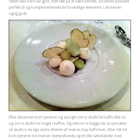
retten ikke bare var god, men tæt på at være perfekt. Ice winen passede
perfekt til og komplimenterede de forskellige elementer i desserten
rigtig godt.
Efter desserten kom tjeneren og spurgte om vi skulle ha’ kaffe eller te,
og om vi skulle ha’ noget i kaffen. Og selvom vi begge var propmætte
så skulle vi da lige slutte aftenen af med en kop kaffe hver. Efter lidt tid
kom tjeneren ind med en stempelkande og en lille sølvstander
med