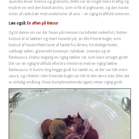
spanske druer mencia og grenache. Dette var en noget mere kraftig og
krydret vin end den blaufränchis, som vi fik til pighvaren, og den havde
noter af røde bær med undertoner af anis – en rigtig kraftfuld vintervin.
Læs også:
En aften på Retour
Og til denne vin var der fasan på menuen (se billedet nedenfor). Retten
bestod af et lækkert og mørt fasanbryst, en lille friteret kugle, som
bestod af fasanrillette lavet af kødet fra lårene, forskellige beder,
saltbagt selleri, glaserede kastanjer, tyttebær, svampe og en
flødesauce. Endnu engang en rigtig lækker ret, som bare smagte godt!
Det var en rigtig kraftfuld efterårs-/vinterret med en rigtig lækker
flødesauce. Vi kunne dog begge godt ha’ tænkt os, at der var lidt mere
sauce, og rilletten i den friterede kugle var lidt til den tørre side. Men det
er virkelig småting. Vinen komplimenterede (igen) retten rigtig godt.