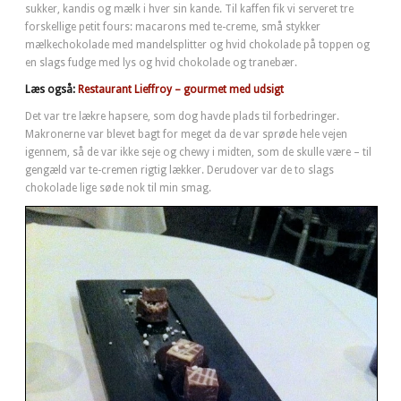
sukker, kandis og mælk i hver sin kande. Til kaffen fik vi serveret tre
forskellige petit fours: macarons med te-creme, små stykker
mælkechokolade med mandelsplitter og hvid chokolade på toppen og
en slags fudge med lys og hvid chokolade og tranebær.
Læs også:
Restaurant Lieffroy – gourmet med udsigt
Det var tre lækre hapsere, som dog havde plads til forbedringer.
Makronerne var blevet bagt for meget da de var sprøde hele vejen
igennem, så de var ikke seje og chewy i midten, som de skulle være – til
gengæld var te-cremen rigtig lækker. Derudover var de to slags
chokolade lige søde nok til min smag.