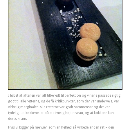
I løbet af aftenen var alt tilberedt til perfektion og vinene passede rigtig
godt til alle retterne, og de få kritikpunkter, som der var undervejs, var
virkelig marginaler. Alle retterne var godt sammensat og det var
tydeligt, at køkkenet er på et rimelig højt niveau, og at kokkene kan
deres kram.
Hvis vi kigger på menuen som en helhed så virkede anden ret – den