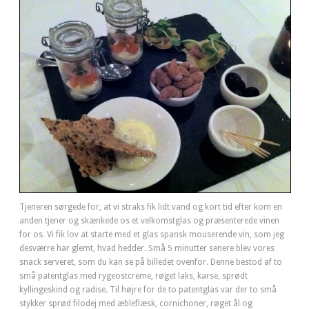
Tjeneren sørgede for, at vi straks fik lidt vand og kort tid efter kom en
anden tjener og skænkede os et velkomstglas og præsenterede vinen
for os. Vi fik lov at starte med et glas spansk mouserende vin, som jeg
desværre har glemt, hvad hedder. Små 5 minutter senere blev vores
snack serveret, som du kan se på billedet ovenfor. Denne bestod af to
små patentglas med rygeostcreme, røget laks, karse, sprødt
kyllingeskind og radise. Til højre for de to patentglas var der to små
stykker sprød filodej med æbleflæsk, cornichoner, røget ål og