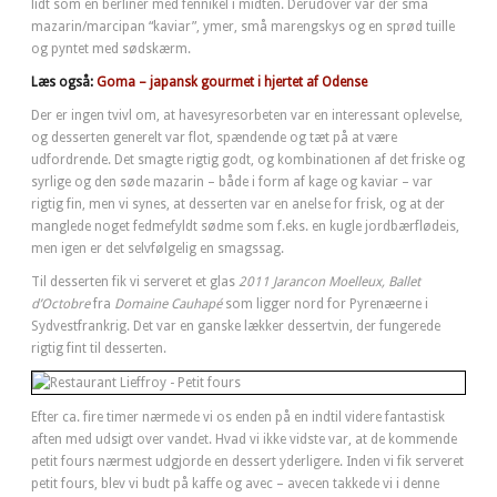
lidt som en berliner med fennikel i midten. Derudover var der små
mazarin/marcipan “kaviar”, ymer, små marengskys og en sprød tuille
og pyntet med sødskærm.
Læs også:
Goma – japansk gourmet i hjertet af Odense
Der er ingen tvivl om, at havesyresorbeten var en interessant oplevelse,
og desserten generelt var flot, spændende og tæt på at være
udfordrende. Det smagte rigtig godt, og kombinationen af det friske og
syrlige og den søde mazarin – både i form af kage og kaviar – var
rigtig fin, men vi synes, at desserten var en anelse for frisk, og at der
manglede noget fedmefyldt sødme som f.eks. en kugle jordbærflødeis,
men igen er det selvfølgelig en smagssag.
Til desserten fik vi serveret et glas
2011 Jarancon Moelleux, Ballet
d’Octobre
fra
Domaine Cauhapé
som ligger nord for Pyrenæerne i
Sydvestfrankrig. Det var en ganske lækker dessertvin, der fungerede
rigtig fint til desserten.
Efter ca. fire timer nærmede vi os enden på en indtil videre fantastisk
aften med udsigt over vandet. Hvad vi ikke vidste var, at de kommende
petit fours nærmest udgjorde en dessert yderligere. Inden vi fik serveret
petit fours, blev vi budt på kaffe og avec – avecen takkede vi i denne