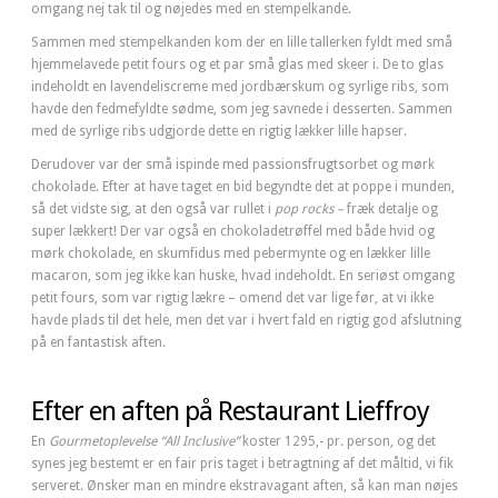
omgang nej tak til og nøjedes med en stempelkande.
Sammen med stempelkanden kom der en lille tallerken fyldt med små
hjemmelavede petit fours og et par små glas med skeer i. De to glas
indeholdt en lavendeliscreme med jordbærskum og syrlige ribs, som
havde den fedmefyldte sødme, som jeg savnede i desserten. Sammen
med de syrlige ribs udgjorde dette en rigtig lækker lille hapser.
Derudover var der små ispinde med passionsfrugtsorbet og mørk
chokolade. Efter at have taget en bid begyndte det at poppe i munden,
så det vidste sig, at den også var rullet i
pop rocks –
fræk detalje og
super lækkert! Der var også en chokoladetrøffel med både hvid og
mørk chokolade, en skumfidus med pebermynte og en lækker lille
macaron, som jeg ikke kan huske, hvad indeholdt. En seriøst omgang
petit fours, som var rigtig lækre – omend det var lige før, at vi ikke
havde plads til det hele, men det var i hvert fald en rigtig god afslutning
på en fantastisk aften.
Efter en aften på Restaurant Lieffroy
En
Gourmetoplevelse “All Inclusive”
koster 1295,- pr. person, og det
synes jeg bestemt er en fair pris taget i betragtning af det måltid, vi fik
serveret. Ønsker man en mindre ekstravagant aften, så kan man nøjes