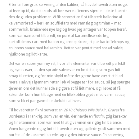
Efter en foie gras-servering af den kaliber, så havde hovedretten noget
at leve op til, da det trods alt bør være aftenens stjerne – dette klarede
den dog uden problemer. Vi fik serveret en flot tilberedt ballotine af
kalvemørbrad – her i en soufflefars med ramsløg og timian – med
sommerkål, braiserede nye løg og hvad jeg antager var toppen heraf,
som var nænsomt tilberedt, en puré af karamelliserede løg,
kartoffelmos rørt med bacon og sennepskorn, et par kartoffelchips og
en intens sauce med balsamico. Retten var pyntet med sprød salvie,
hjulkrone og lidt karse.
Det var en super yummy ret, hvor alle elementer var tilberedt perfekt!
Jeg synes især, at den sprøde salvie var en fin detalje, som gav lidt
smag til retten, og for min skyld måtte der gerne have været et blad
mere. Halvvejs igennem retten løb vi begge tør for sauce, så jeg spurgte
tjeneren om det kunne lade sig gøre at få lidt mere, og i løbet af få
sekunder kom hun tilbage med en lille kobbergryde med varm sauce,
som vi fik et par gavmilde skefulde af hver.
Til hovedretten fik vi serveret en
2010 Château Villa Bel Air, Graves
fra
Bordeaux i Frankrig, som var en vin, der havde en flot frugtig karakter
og fine tanniner, som var med til at give vinen en rigtig fin balance.
Vinen fungerede rigtig fint til hovedretten og spillede godt sammen med
puréen af de karamelliserede løg og den intense sauce. En servering,