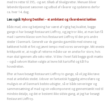
med tre retter til 395,- og evt. tilkøb af tilvalgsretter. Menuen bliver
løbende tilpasset sæsonen og udbud af råvarer og opdateres derfor
ca. hver 14. dag.
Læs også:
Nyborg Destilleri – et ambitiøst og råvarebevist køkken
Både mad, vine og betjening har været af rigtig høj kvalitet, begge
gange vi har besøgt Restaurant Lieffroy, og jeg tror ikke, at man kan få
mad i samme klasse som hos Restaurant Lieffroy til den pris andre
steder i Danmark. Generelt var de ganske gavmilde med vinene og
køkkenet holdt et fint og jævnt tempo med vores serveringer. Mit eneste
kritikpunkt er, at nogle af retterne måske var en anelse for store, hvis
man skal igennem alle seks retter. Vi blev i hvert fald begge godt mætte
– også selvom Maiken valgte at levne lidt kartoffel og kål fra
hovedretten.
Efter at have besøgt Restaurant Lieffroy to gange, så vil jeg ikke tøve
med at anbefale stedet. Udover en fantastisk hyggelig atmosfære og
muligvis en af Danmark bedste udsigter, så er både serveringer og
sammensætning af mad og vin velkomponeret og gennemtænkt ned til
mindste detalje, og det er bestemt ikke sidste gang, at jeg har besøgt
Restaurant Lieffroy.