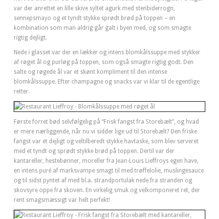
var der anrettet en lille skive syltet agurk med stenbiderrogn,
sennepsmayo og et tyndt stykke sprødt brød på toppen – en
kombination som man aldrig går galt i byen med, og som smagte
rigtig dejligt.
Nede i glasset var der en lækker og intens blomkålssuppe med stykker
af røget ål og purløg på toppen, som også smagte rigtig godt. Den
salte og røgede ål var et skønt kompliment til den intense
blomkålssuppe. Efter champagne og snacks var vi klar til de egentlige
retter.
Første forret bød selvfølgelig på “Frisk fangst fra Storebælt”, og hvad
er mere nærliggende, når nu vi sidder lige ud til Storebælt? Den friske
fangst var et dejligt og veltilberedt stykke havtaske, som blev serveret
med et tyndt og sprødt stykke brød på toppen. Dertil var der
kantareller, hestebønner, moreller fra Jean-Louis Lieffroys egen have,
en intens puré af marksvampe smagt til med trøffelolie, muslingesauce
og til sidst pyntet af med bl.a. strandportulak nede fra stranden og
skovsyre oppe fra skoven. En virkelig smuk og velkomponeret ret, der
rent smagsmæssigt var helt perfekt!