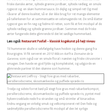
friske danske ærter, syltede grønne jordbær, syltede rødløg, en smule
rygeost og en skøn hummersauce. En dejlig og simpel ret! Og med
råvarer af denne kvalitet, så er der ikke brug for ret mange elementer
på tallerkenen for at sammensætte en velsmagende ret. De små klatter
rygeost gav en fin røg og fedme til retten, som fik et fint modspil af de
syltede rødløg og syltede grønne jordbær. Sammen med de friske
ærter fungerede dette glimrende til det let sødlige hummerkød.
Læs også:
Restaurant Pasfall – klassisk kogekunst på højt niveau
Til hummeren skulle vi selvfølgelig have hvidvin og denne gang fra
Bourgogne. Vi fik serveret en
2010 Mâcon Azé
fra
Domaine de la
Garenne,
som også var en smule floral i næsten og friske citrusnoter i
smagen. Den havde en god fylde og kompleksitet, og udgjorde en
glimrende partner til den skønne sort hummer.
Tredje og sidste forret bød på stegt foie gras med rabarberkompot,
persillerodscreme, skovmærkeolie og puffede sprøde ris, pyntet med
hybenroseblade nede fra stranden og små strimler af kinaradise.
Endnu engang en virkelig smuk og velkomponeret ret! Den fede og
sødmefyldte persillerodscreme fik modspil af den let syrlige