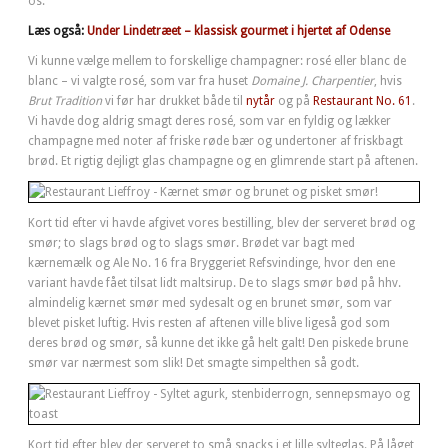
os.
Læs også:
Under Lindetræet – klassisk gourmet i hjertet af Odense
Vi kunne vælge mellem to forskellige champagner: rosé eller blanc de
blanc – vi valgte rosé, som var fra huset
Domaine J. Charpentier
, hvis
Brut Tradition
vi før har drukket både til
nytår
og på
Restaurant No. 61
.
Vi havde dog aldrig smagt deres rosé, som var en fyldig og lækker
champagne med noter af friske røde bær og undertoner af friskbagt
brød. Et rigtig dejligt glas champagne og en glimrende start på aftenen.
Kort tid efter vi havde afgivet vores bestilling, blev der serveret brød og
smør; to slags brød og to slags smør. Brødet var bagt med
kærnemælk og Ale No. 16 fra Bryggeriet Refsvindinge, hvor den ene
variant havde fået tilsat lidt maltsirup. De to slags smør bød på hhv.
almindelig kærnet smør med sydesalt og en brunet smør, som var
blevet pisket luftig. Hvis resten af aftenen ville blive ligeså god som
deres brød og smør, så kunne det ikke gå helt galt! Den piskede brune
smør var nærmest som slik! Det smagte simpelthen så godt.
Kort tid efter blev der serveret to små snacks i et lille sylteglas. På låget