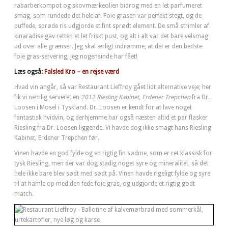
rabarberkompot og skovmærkeolien bidrog med en let parfumeret
smag, som rundede det hele af. Foie grasen var perfekt stegt, og de
puffede, sprøde ris udgjorde et fint sprødt element. De små strimler af
kinaradise gav retten et let friskt pust, og alt i alt var det bare velsmag
ud over alle grænser. Jeg skal ærligt indrømme, at det er den bedste
foie gras-servering, jeg nogensinde har fået!
Læs også:
Falsled Kro – en rejse værd
Hvad vin angår, så var Restaurant Lieffroy gået lidt alternative veje; her
fik vi nemlig serveret en
2012 Riesling Kabinet, Erdener Trepchen
fra Dr.
Loosen i Mosel i Tyskland. Dr. Loosen er kendt for at lave noget
fantastisk hvidvin, og derhjemme har også næsten altid et par flasker
Riesling fra Dr. Loosen liggende. Vi havde dog ikke smagt hans Riesling
Kabinet, Erdener Trepchen før.
Vinen havde en god fylde og en rigtig fin sødme, som er ret klassisk for
tysk Riesling, men der var dog stadig noget syre og mineralitet, så det
hele ikke bare blev sødt med sødt på. Vinen havde rigeligt fylde og syre
til at hamle op med den fede foie gras, og udgjorde et rigtig godt
match.