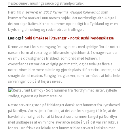
Hertil fik vi serveret en
2012 Kerner
fra
Weingut Köfererhof,
som
kommer fra marker i 800 meters højde i det nordøstlige Alto Aldige i
det nordlige Italien. Kerner stammer oprindeligt fra Tyskland og er en
krydsning af riesling og rødvinsdruen trollinger
.
Læs også:
Sabi Omakase i Stavanger – norsk sushi i verdensklasse
Denne vin var i første omgang fed og intens med tydelige florale noter i
næsen i form af roser og en lille smule hyldeblomst. I smagen var der
en smule citruslignende friskhed, som brød med fedmen. Til
ovenstående ret var det et rigtig godt match, og de tydelige florale
noter i vinen blev mere subtile og gjorde plads til flere citrusnoter, da vi
smagte den til maden. Et rigtig fint glas vin, som formåede at løfte hele
serveringen op på et højere niveau.
Næste servering stod på friskfanget dansk sort hummer fra Fynshoved
på Nordfyn. Vores tjener fortalte, at det var første gang i 10 år, at de
havde haft mulighed for at få leveret sort hummer fanget på Nordfyn
med undtagelse af en mindre leverance sidste år, så det var ren luksus
for os. Den friske og lokale sort hummer blev serveret i selskab med