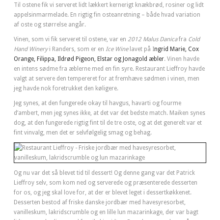
Til ostene fik vi serveret lidt lækkert kernerigt knækbrød, rosiner og lidt
appelsinmarmelade. En rigtig fin osteanretning – både hvad variation
af oste og størrelse angår.
Vinen, som vi fik serveret til ostene, var en
2012 Malus Danica
fra
Cold
Hand Winery
i Randers, som er en
Ice Wine
lavet på I
ngrid Marie, Cox
Orange, Filippa, Ildrød Pigeon, Elstar og Jonagold æbler
. Vinen havde
en intens sødme fra æblerne med en fin syre. Restaurant Lieffroy havde
valgt at servere den tempereret for at fremhæve sødmen i vinen, men
jeg havde nok foretrukket den køligere.
Jeg synes, at den fungerede okay til havgus, havarti og fourme
d’ambert, men jeg synes ikke, at det var det bedste match. Maiken synes
dog, at den fungerede rigtig fint til de tre oste, og at det generelt var et
fint vinvalg, men det er selvfølgelig smag og behag.
Og nu var det så blevet tid til dessert! Og denne gang var det Patrick
Lieffroy selv, som kom ned og serverede og præsenterede desserten
for os, og jeg skal love for, at der er blevet leget i dessertkøkkenet.
Desserten bestod af friske danske jordbær med havesyresorbet,
vanilleskum, lakridscrumble og en lille lun mazarinkage, der var bagt