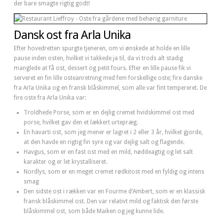
der bare smagte rigtig godt!
Dansk ost fra Arla Unika
Efter hovedretten spurgte tjeneren, om vi ønskede at holde en lille
pause inden osten, hvilket vi takkede ja til, da vi trods alt stadig
manglede at få ost, dessert og petit fours. Efter en lille pause fik vi
serveret en fin lille osteanretning med fem forskellige oste; fire danske
fra Arla Unika og en fransk blåskimmel, som alle var fint tempereret. De
fire oste fra Arla Unika var:
Troldhede Porse, som er en dejlig cremet hvidskimmel ost med
porse, hvilket gav den et lækkert urtepræg.
En havarti ost, som jeg mener er lagret i 2 eller 3 år, hvilket gjorde,
at den havde en rigtig fin syre og var dejlig salt og flagende.
Havgus, som er en fast ost med en mild, nøddeagtig og let salt
karakter og er let krystalliseret.
Nordlys, som er en meget cremet rødkitost med en fyldig og intens
smag
Den sidste ost i rækken var en Fourme d’Ambert, som er en klassisk
fransk blåskimmel ost. Den var relativt mild og faktisk den første
blåskimmel ost, som både Maiken og jeg kunne lide.