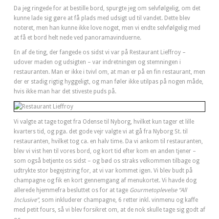
Da jeg ringede for at bestille bord, spurgte jeg om selvfølgelig, om det
kunne lade sig gøre at få plads med udsigt ud til vandet. Dette blev
noteret, men han kunne ikke love noget, men vi endte selvfølgelig med
at få et bord helt nede ved panoramavinduerne.
En af de ting, der fangede os sidst vi var på Restaurant Lieffroy –
udover maden og udsigten – var indretningen og stemningen i
restauranten. Man er ikke i tvivl om, at man er på en fin restaurant, men
der er stadig rigtig hyggeligt, og man føler ikke utilpas på nogen måde,
hvis ikke man har det stiveste puds på.
Vi valgte at tage toget fra Odense til Nyborg, hvilket kun tager et lille
kvarters tid, og pga. det gode vejr valgte vi at gå fra Nyborg St. til
restauranten, hvilket tog ca. en halv time. Da vi ankom til restauranten,
blev vi vist hen til vores bord, og kort tid efter kom en anden tjener –
som også betjente os sidst – og bød os straks velkommen tilbage og
udtrykte stor begejstring for, at vi var kommet igen. Vi blev budt på
champagne og fik en kort gennemgang af menukortet. Vi havde dog
allerede hjemmefra besluttet os for at tage
Gourmetoplevelse “All
Inclusive”
, som inkluderer champagne, 6 retter inkl. vinmenu og kaffe
med petit fours, så vi blev forsikret om, at de nok skulle tage sig godt af