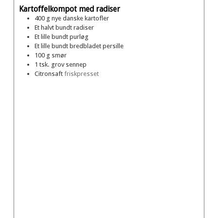
Kartoffelkompot med radiser
400
g
nye danske kartofler
Et halvt
bundt
radiser
Et lille
bundt
purløg
Et lille
bundt
bredbladet persille
100
g
smør
1
tsk.
grov sennep
Citronsaft
friskpresset