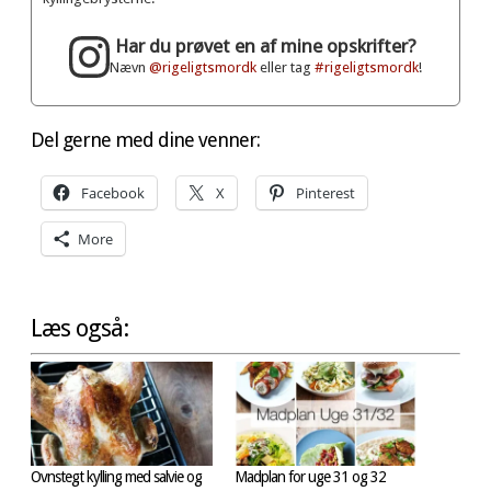
Har du prøvet en af mine opskrifter?
Nævn
@rigeligtsmordk
eller tag
#rigeligtsmordk
!
Del gerne med dine venner:
Facebook
X
Pinterest
More
Læs også:
Ovnstegt kylling med salvie og
Madplan for uge 31 og 32