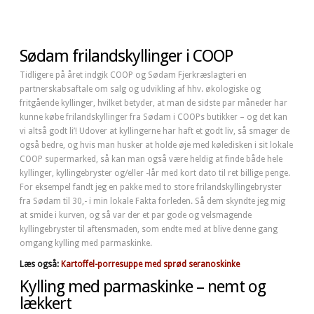
Sødam frilandskyllinger i COOP
Tidligere på året indgik COOP og Sødam Fjerkræslagteri en
partnerskabsaftale om salg og udvikling af hhv. økologiske og
fritgående kyllinger, hvilket betyder, at man de sidste par måneder har
kunne købe frilandskyllinger fra Sødam i COOPs butikker – og det kan
vi altså godt li’! Udover at kyllingerne har haft et godt liv, så smager de
også bedre, og hvis man husker at holde øje med køledisken i sit lokale
COOP supermarked, så kan man også være heldig at finde både hele
kyllinger, kyllingebryster og/eller -lår med kort dato til ret billige penge.
For eksempel fandt jeg en pakke med to store frilandskyllingebryster
fra Sødam til 30,- i min lokale Fakta forleden. Så dem skyndte jeg mig
at smide i kurven, og så var der et par gode og velsmagende
kyllingebryster til aftensmaden, som endte med at blive denne gang
omgang kylling med parmaskinke.
Læs også:
Kartoffel-porresuppe med sprød seranoskinke
Kylling med parmaskinke – nemt og
lækkert