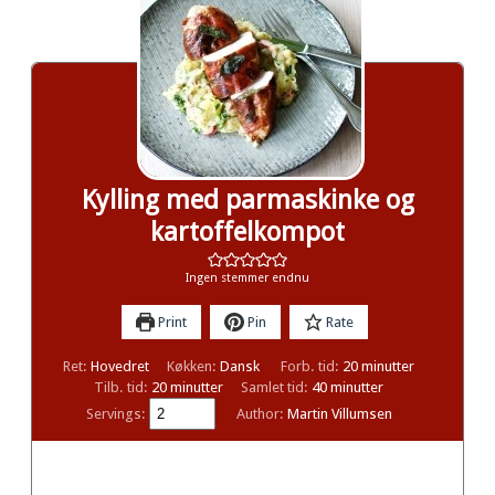
Kylling med parmaskinke og
kartoffelkompot
Ingen stemmer endnu
Print
Pin
Rate
minutter
Ret:
Hovedret
Køkken:
Dansk
Forb. tid:
20
minutter
minutter
minutter
Tilb. tid:
20
minutter
Samlet tid:
40
minutter
Servings:
Author:
Martin Villumsen