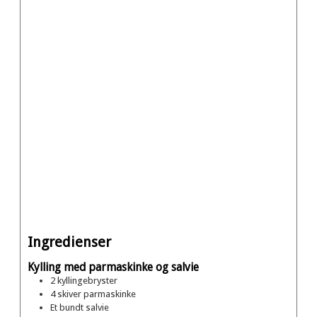
Ingredienser
Kylling med parmaskinke og salvie
2
kyllingebryster
4
skiver
parmaskinke
Et
bundt
salvie