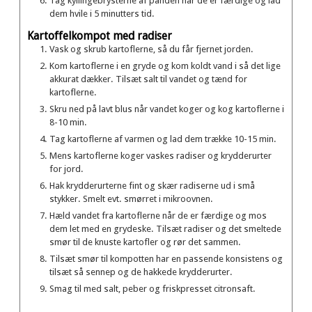
Tag kyllingebrysterne af panden når de er færdige og lad
dem hvile i 5 minutters tid.
Kartoffelkompot med radiser
Vask og skrub kartoflerne, så du får fjernet jorden.
Kom kartoflerne i en gryde og kom koldt vand i så det lige
akkurat dækker. Tilsæt salt til vandet og tænd for
kartoflerne.
Skru ned på lavt blus når vandet koger og kog kartoflerne i
8-10 min.
Tag kartoflerne af varmen og lad dem trække 10-15 min.
Mens kartoflerne koger vaskes radiser og krydderurter
for jord.
Hak krydderurterne fint og skær radiserne ud i små
stykker. Smelt evt. smørret i mikroovnen.
Hæld vandet fra kartoflerne når de er færdige og mos
dem let med en grydeske. Tilsæt radiser og det smeltede
smør til de knuste kartofler og rør det sammen.
Tilsæt smør til kompotten har en passende konsistens og
tilsæt så sennep og de hakkede krydderurter.
Smag til med salt, peber og friskpresset citronsaft.