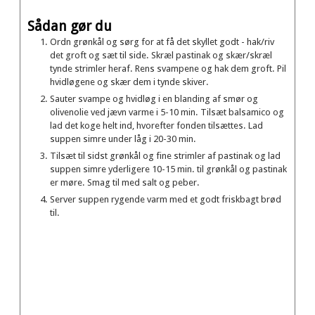
Sådan gør du
Ordn grønkål og sørg for at få det skyllet godt - hak/riv
det groft og sæt til side. Skræl pastinak og skær/skræl
tynde strimler heraf. Rens svampene og hak dem groft. Pil
hvidløgene og skær dem i tynde skiver.
Sauter svampe og hvidløg i en blanding af smør og
olivenolie ved jævn varme i 5-10 min. Tilsæt balsamico og
lad det koge helt ind, hvorefter fonden tilsættes. Lad
suppen simre under låg i 20-30 min.
Tilsæt til sidst grønkål og fine strimler af pastinak og lad
suppen simre yderligere 10-15 min. til grønkål og pastinak
er møre. Smag til med salt og peber.
Server suppen rygende varm med et godt friskbagt brød
til.