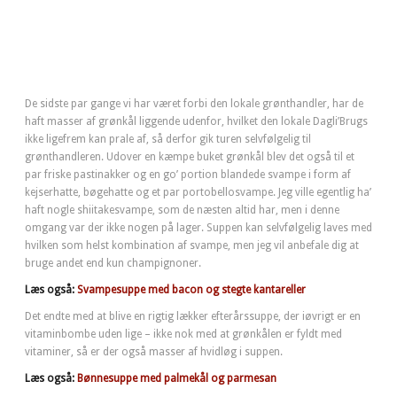
De sidste par gange vi har været forbi den lokale grønthandler, har de
haft masser af grønkål liggende udenfor, hvilket den lokale Dagli’Brugs
ikke ligefrem kan prale af, så derfor gik turen selvfølgelig til
grønthandleren. Udover en kæmpe buket grønkål blev det også til et
par friske pastinakker og en go’ portion blandede svampe i form af
kejserhatte, bøgehatte og et par portobellosvampe. Jeg ville egentlig ha’
haft nogle shiitakesvampe, som de næsten altid har, men i denne
omgang var der ikke nogen på lager. Suppen kan selvfølgelig laves med
hvilken som helst kombination af svampe, men jeg vil anbefale dig at
bruge andet end kun champignoner.
Læs også:
Svampesuppe med bacon og stegte kantareller
Det endte med at blive en rigtig lækker efterårssuppe, der iøvrigt er en
vitaminbombe uden lige – ikke nok med at grønkålen er fyldt med
vitaminer, så er der også masser af hvidløg i suppen.
Læs også:
Bønnesuppe med palmekål og parmesan