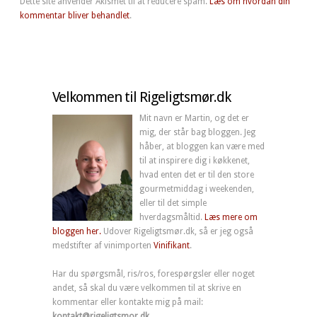
Dette site anvender Akismet til at reducere spam.
Læs om hvordan din
kommentar bliver behandlet
.
Velkommen til Rigeligtsmør.dk
Mit navn er Martin, og det er
mig, der står bag bloggen. Jeg
håber, at bloggen kan være med
til at inspirere dig i køkkenet,
hvad enten det er til den store
gourmetmiddag i weekenden,
eller til det simple
hverdagsmåltid.
Læs mere om
bloggen her.
Udover Rigeligtsmør.dk, så er jeg også
medstifter af vinimporten
Vinifikant
.
Har du spørgsmål, ris/ros, forespørgsler eller noget
andet, så skal du være velkommen til at skrive en
kommentar eller kontakte mig på mail:
kontakt@rigeligtsmor.dk