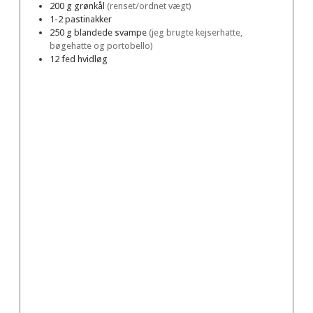
200
g
grønkål
(renset/ordnet vægt)
1-2
pastinakker
250
g
blandede svampe
(jeg brugte kejserhatte,
bøgehatte og portobello)
12
fed
hvidløg