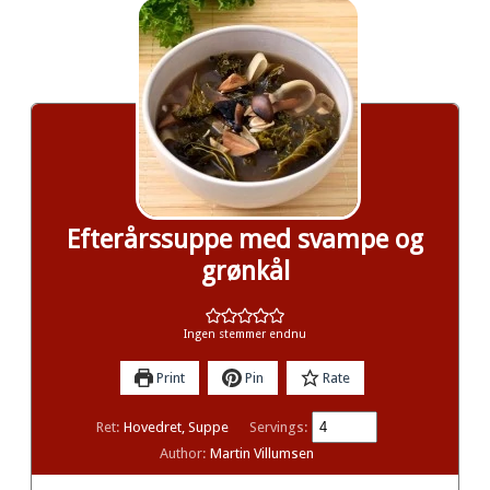
Efterårssuppe med svampe og
grønkål
Ingen stemmer endnu
Print
Pin
Rate
Ret:
Hovedret, Suppe
Servings:
Author:
Martin Villumsen