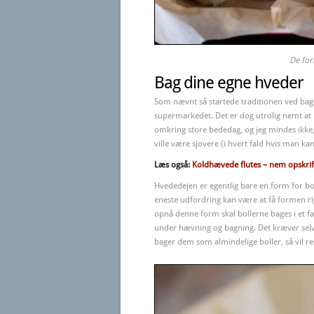
De for
Bag dine egne hveder
Som nævnt så startede traditionen ved bag
supermarkedet. Det er dog utrolig nemt at b
omkring store bededag, og jeg mindes ikke, 
ville være sjovere (i hvert fald hvis man ka
Læs også:
Koldhævede flutes – nem opskrift
Hvededejen er egentlig bare en form for b
eneste udfordring kan være at få formen rig
opnå denne form skal bollerne bages i et f
under hævning og bagning. Det kræver selvfø
bager dem som almindelige boller, så vil r