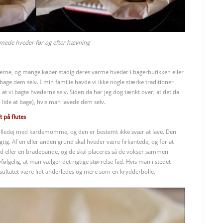
mede hveder før og efter hævning
erne, og mange køber stadig deres varme hveder i bagerbutikken eller
age dem selv. I min familie havde vi ikke nogle stærke traditioner
at vi bagte hvederne selv. Siden da har jeg dog tænkt over, at det da
n lide at bage), hvis man lavede dem selv.
 på flutes
olledej med kardemomme, og den er bestemt ikke svær at lave. Den
tig. Af en eller anden grund skal hveder være firkantede, og for at
ad eller en bradepande, og de skal placeres så de vokser sammen
lgelig, at man vælger det rigtige størrelse fad. Hvis man i stedet
esultatet være lidt anderledes og mere som en krydderbolle.