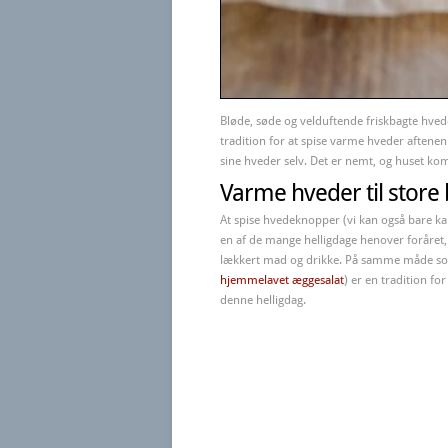
Bløde, søde og velduftende friskbagte hved
tradition for at spise varme hveder aftenen
sine hveder selv. Det er nemt, og huset ko
Varme hveder til store
At spise hvedeknopper (vi kan også bare ka
en af de mange helligdage henover foråret, o
lækkert mad og drikke. På samme måde 
hjemmelavet æggesalat
) er en tradition fo
denne helligdag.