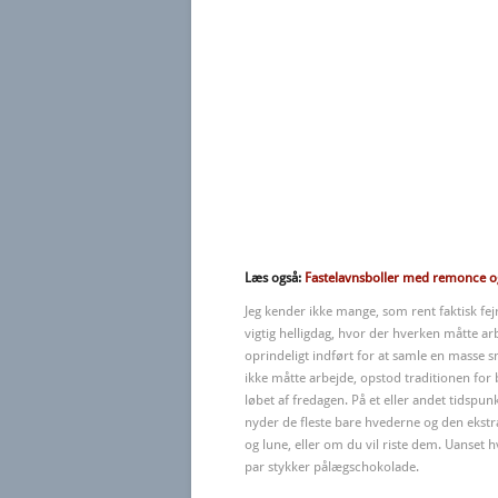
Læs også:
Fastelavnsboller med remonce 
Jeg kender ikke mange, som rent faktisk fejr
vigtig helligdag, hvor der hverken måtte ar
oprindeligt indført for at samle en masse 
ikke måtte arbejde, opstod traditionen fo
løbet af fredagen. På et eller andet tidspun
nyder de fleste bare hvederne og den ekstra 
og lune, eller om du vil riste dem. Uanset
par stykker pålægschokolade.