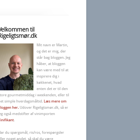
Velkommen til
Rigeligtsmør.dk
Mit navn er Martin,
og det er mig, der
står bag bloggen. Jeg
håber, at bloggen
kan være med til at
inspirere dig i
køkkenet, hvad
enten det er til den
tore gourmetmiddag i weekenden, eller til
et simple hverdagsmåltid.
Læs mere om
loggen her.
Udover Rigeligtsmør.dk, så er
eg også medstifter af vinimporten
inifikant
.
ar du spørgsmål, ris/ros, forespørgsler
ller noget andet, så skal du være