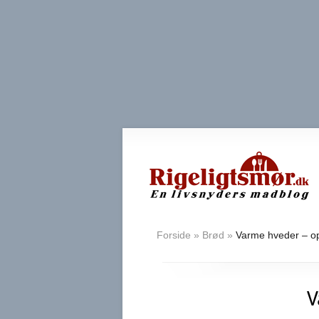
Forside
»
Brød
»
Varme hveder – op
V