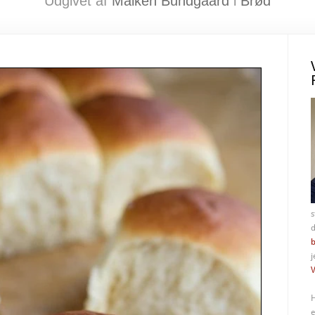
Udgivet af
Maiken Bundgaard
i
Brød
s
d
b
j
V
H
e