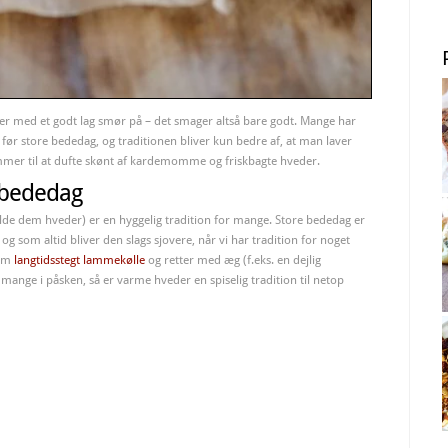
er med et godt lag smør på – det smager altså bare godt. Mange har
 før store bededag, og traditionen bliver kun bedre af, at man laver
mmer til at dufte skønt af kardemomme og friskbagte hveder.
 bededag
lde dem hveder) er en hyggelig tradition for mange. Store bededag er
g som altid bliver den slags sjovere, når vi har tradition for noget
som
langtidsstegt lammekølle
og retter med æg (f.eks. en dejlig
r mange i påsken, så er varme hveder en spiselig tradition til netop