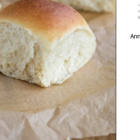
v
k
k
An