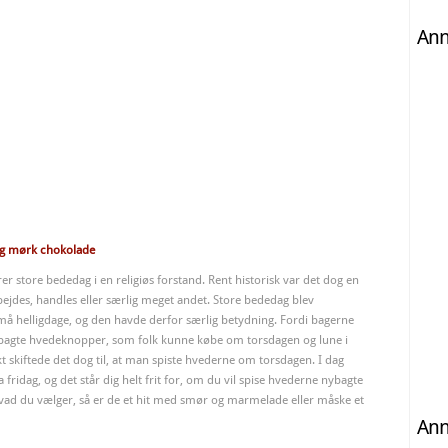
An
og mørk chokolade
er store bededag i en religiøs forstand. Rent historisk var det dog en
bejdes, handles eller særlig meget andet. Store bededag blev
små helligdage, og den havde derfor særlig betydning. Fordi bagerne
r bagte hvedeknopper, som folk kunne købe om torsdagen og lune i
kt skiftede det dog til, at man spiste hvederne om torsdagen. I dag
fridag, og det står dig helt frit for, om du vil spise hvederne nybagte
 hvad du vælger, så er de et hit med smør og marmelade eller måske et
An