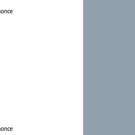
nonce
nonce