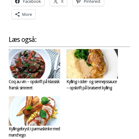
Facebook
X
Pinterest
More
Læs også:
Coq au vin – opskrift på klassisk
Kylling i cider- og sennepssauce
fransk simreret
– opskrift på braiseret kylling
Kyllingebryst i parmaskinke med
manchego