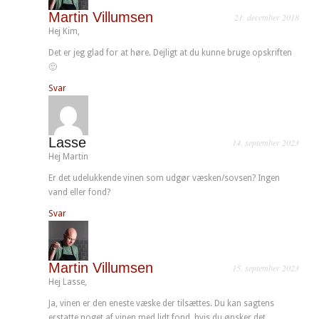
Martin Villumsen
21. december 2018
Hej Kim,
Det er jeg glad for at høre. Dejligt at du kunne bruge opskriften
🙂
Svar
Lasse
14. september 2023
Hej Martin
Er det udelukkende vinen som udgør væsken/sovsen? Ingen
vand eller fond?
Svar
Martin Villumsen
15. september 2023
Hej Lasse,
Ja, vinen er den eneste væske der tilsættes. Du kan sagtens
erstatte noget af vinen med lidt fond, hvis du ønsker det.