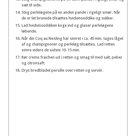
sæt til side.
Steg perleløgene på en anden pande i rigeligt smør. Når
de er let brunede tilsættes hvidvinseddike og sukker.
Lad hvidvinseddiken koge ind og glaser perleløgene
løbende.
Når din Coq au Riesling har simret i ca. 45 min. tages låget
af og champignoner og perleløg tilsættes. Lad retten
simre videre de sidste 10-15 min.
Rør creme fraichen ud i retten og smag til med salt, peber
og citronsaft.
Drys bredbladet persille over retten og servér.