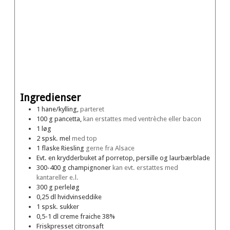
Ingredienser
1
hane/kylling,
parteret
100
g
pancetta,
kan erstattes med ventrèche eller bacon
1
løg
2
spsk.
mel
med top
1
flaske
Riesling
gerne fra Alsace
Evt. en krydderbuket af porretop, persille og laurbærblade
300-400
g
champignoner
kan evt. erstattes med
kantareller e.l.
300
g
perleløg
0,25
dl
hvidvinseddike
1
spsk.
sukker
0,5-1
dl
creme fraiche 38%
Friskpresset citronsaft