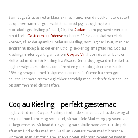
Som sagt så laves retten klassisk med hane, men da det kan være svært
at opdrive haner af god kvalitet, så snød jeg lidt og brugte en
stor økologisk kylling på ca. 1,9 kg fra
Sødam
, som jeg havde været et
smut forbi
Gastroteket i Odense
og hente. Så hvis det skal være helt
korrekt, så er det egentlig Poulet au Riesling, som jeg har lavet, men det
ændrer nu ikke på, at det er en utrolig lækker og smagfuld ret. Coq au
Riesling minder egentlig en del om
Coq au Vin
, hvor rødvinen bare er
skiftet ud med en tør Riesling fra Alsace. Der er dog også den forskel, at
jeg har valgt at runde saucen af med en go’ økologisk creme fraiche
38% og smagt til med friskpresset citronsaft. Creme fraichen gør
saucen lidt mere cremet og lækker samtidig med, at den frisker den lidt
op sammen med citronsaften.
Coq au Riesling – perfekt gæstemad
Jeg lavede denne Coq au Riesling i forbindelse med, at vi havde besøg af
noget af min familie og som altid, så har både Maiken og jeg svært ved
at begrænse os. Så hvad der egentlig bare skulle have været et simpelt
aftensmåltid endte med at blive til en 3-retters menu med tilhørende
vinmenu, men det gør nu heller ikke noget, når man render og hygger