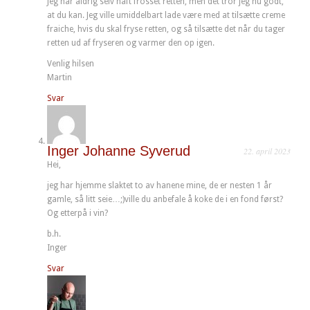
Jeg har aldrig selv haft frosset retten, men det tror jeg nu godt,
at du kan. Jeg ville umiddelbart lade være med at tilsætte creme
fraiche, hvis du skal fryse retten, og så tilsætte det når du tager
retten ud af fryseren og varmer den op igen.
Venlig hilsen
Martin
Svar
Inger Johanne Syverud
22. april 2023
Hei,
jeg har hjemme slaktet to av hanene mine, de er nesten 1 år
gamle, så litt seie…;)ville du anbefale å koke de i en fond først?
Og etterpå i vin?
b.h.
Inger
Svar