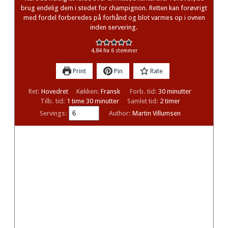
brug endelig dem i stedet for champignon. Retten kan forøvrigt
med fordel forberedes på forhånd og blot varmes op i ovnen
inden servering.
4,84
fra
6
stemmer
Print
Pin
Rate
minutter
Ret:
Hovedret
Køkken:
Fransk
Forb. tid:
30
minutter
time
minutter
timer
Tilb. tid:
1
time
30
minutter
Samlet tid:
2
timer
Servings:
Author:
Martin Villumsen