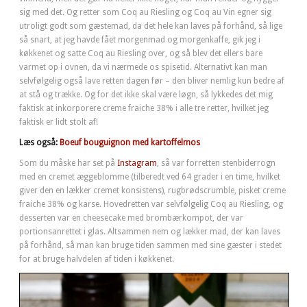
sig med det. Og retter som Coq au Riesling og Coq au Vin egner sig
utroligt godt som gæstemad, da det hele kan laves på forhånd, så lige
så snart, at jeg havde fået morgenmad og morgenkaffe, gik jeg i
køkkenet og satte Coq au Riesling over, og så blev det ellers bare
varmet op i ovnen, da vi nærmede os spisetid. Alternativt kan man
selvfølgelig også lave retten dagen før – den bliver nemlig kun bedre af
at stå og trække. Og for det ikke skal være løgn, så lykkedes det mig
faktisk at inkorporere creme fraiche 38% i alle tre retter, hvilket jeg
faktisk er lidt stolt af!
Læs også:
Boeuf bouguignon med kartoffelmos
Som du måske har set på
Instagram
, så var forretten stenbiderrogn
med en cremet æggeblomme (tilberedt ved 64 grader i en time, hvilket
giver den en lækker cremet konsistens), rugbrødscrumble, pisket creme
fraiche 38% og karse. Hovedretten var selvfølgelig Coq au Riesling, og
desserten var en cheesecake med brombærkompot, der var
portionsanrettet i glas. Altsammen nem og lækker mad, der kan laves
på forhånd, så man kan bruge tiden sammen med sine gæster i stedet
for at bruge halvdelen af tiden i køkkenet.