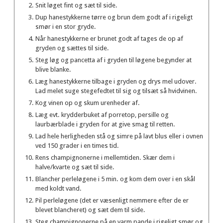
Snit løget fint og sæt til side.
Dup hanestykkerne tørre og brun dem godt af i rigeligt
smør i en stor gryde.
Når hanestykkerne er brunet godt af tages de op af
gryden og sættes til side.
Steg løg og pancetta af i gryden til løgene begynder at
blive blanke.
Læg hanestykkerne tilbage i gryden og drys mel udover.
Lad melet suge stegefedtet til sig og tilsæt så hvidvinen.
Kog vinen op og skum urenheder af.
Læg evt. krydderbuket af porretop, persille og
laurbærblade i gryden for at give smag til retten.
Lad hele herligheden stå og simre på lavt blus eller i ovnen
ved 150 grader i en times tid.
Rens champignonerne i mellemtiden. Skær dem i
halve/kvarte og sæt til side.
Blancher perleløgene i 5 min. og kom dem over i en skål
med koldt vand.
Pil perleløgene (det er væsenligt nemmere efter de er
blevet blancheret) og sæt dem til side.
Steg champignonerne på en varm pande i rigeligt smør og