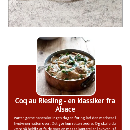
Coq au Riesling - en klassiker fra
Alsace
Parter gerne hanen/kyllingen dagen før og lad den marinere i
hvidvinen natten over. Det gør kun retten bedre. Og skulle du
være så heldig at falde over en masse kantareller i skoven, så