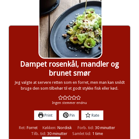
Dampet rosenkål, mandler og
brunet smør
Jeg valgte at servere retten som en forret, men man kan snildt
bruge den som tilbehør til et godt stykke fisk eller kød.
Ingen stemmer endnu
Print
Pin
Rate
minutter
Ret:
Forret
Køkken:
Nordisk
Forb. tid:
30
minutter
minutter
time
Tilb. tid:
30
minutter
Samlet tid:
1
time