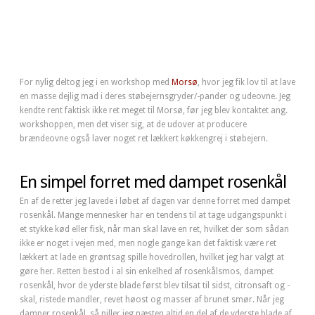
For nylig deltog jeg i en workshop med
Morsø
, hvor jeg fik lov til at lave
en masse dejlig mad i deres støbejernsgryder/-pander og udeovne. Jeg
kendte rent faktisk ikke ret meget til Morsø, før jeg blev kontaktet ang.
workshoppen, men det viser sig, at de udover at producere
brændeovne også laver noget ret lækkert køkkengrej i støbejern.
En simpel forret med dampet rosenkål
En af de retter jeg lavede i løbet af dagen var denne forret med dampet
rosenkål. Mange mennesker har en tendens til at tage udgangspunkt i
et stykke kød eller fisk, når man skal lave en ret, hvilket der som sådan
ikke er noget i vejen med, men nogle gange kan det faktisk være ret
lækkert at lade en grøntsag spille hovedrollen, hvilket jeg har valgt at
gøre her. Retten bestod i al sin enkelhed af rosenkålsmos, dampet
rosenkål, hvor de yderste blade først blev tilsat til sidst, citronsaft og -
skal, ristede mandler, revet høost og masser af brunet smør. Når jeg
damper rosenkål, så piller jeg næsten altid en del af de yderste blade af,