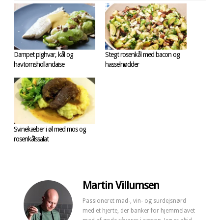
Dampet pighvar, kål og
Stegt rosenkål med bacon og
havtornshollandaise
hasselnødder
Svinekæber i øl med mos og
rosenkålssalat
Martin Villumsen
Passioneret mad-, vin- og surdejsnørd
med et hjerte, der banker for hjemmelavet