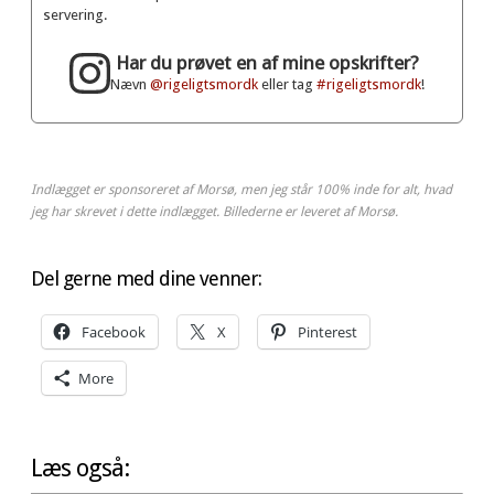
servering.
Har du prøvet en af mine opskrifter?
Nævn
@rigeligtsmordk
eller tag
#rigeligtsmordk
!
Indlægget er sponsoreret af Morsø, men jeg står 100% inde for alt, hvad
jeg har skrevet i dette indlægget. Billederne er leveret af Morsø.
Del gerne med dine venner:
Facebook
X
Pinterest
More
Læs også: