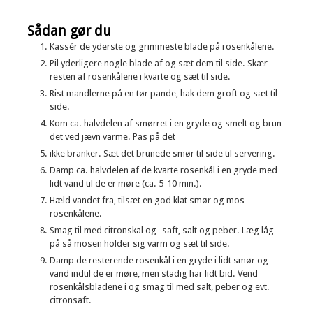
Sådan gør du
Kassér de yderste og grimmeste blade på rosenkålene.
Pil yderligere nogle blade af og sæt dem til side. Skær
resten af rosenkålene i kvarte og sæt til side.
Rist mandlerne på en tør pande, hak dem groft og sæt til
side.
Kom ca. halvdelen af smørret i en gryde og smelt og brun
det ved jævn varme. Pas på det
ikke branker. Sæt det brunede smør til side til servering.
Damp ca. halvdelen af de kvarte rosenkål i en gryde med
lidt vand til de er møre (ca. 5-10 min.).
Hæld vandet fra, tilsæt en god klat smør og mos
rosenkålene.
Smag til med citronskal og -saft, salt og peber. Læg låg
på så mosen holder sig varm og sæt til side.
Damp de resterende rosenkål i en gryde i lidt smør og
vand indtil de er møre, men stadig har lidt bid. Vend
rosenkålsbladene i og smag til med salt, peber og evt.
citronsaft.