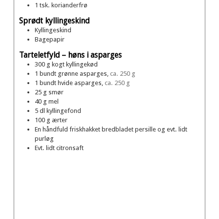
1
tsk.
korianderfrø
Sprødt kyllingeskind
Kyllingeskind
Bagepapir
Tarteletfyld – høns i asparges
300
g
kogt kyllingekød
1
bundt
grønne asparges,
ca. 250 g
1
bundt
hvide asparges,
ca. 250 g
25
g
smør
40
g
mel
5
dl
kyllingefond
100
g
ærter
En håndfuld friskhakket bredbladet persille og evt. lidt
purløg
Evt. lidt citronsaft