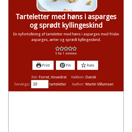
Tarteletter med høns i asparges
og sprødt kyllingeskind
En nyfortolkning af tarteletter med høns i asparges med friske
asparges, ærter og sprødt kyllingeskind.
5
fra 1 stemme
Print
Pin
Rate
Ret:
Forret, Hovedret
Køkken:
Dansk
Servings:
tarteletter
Author:
Martin Villumsen