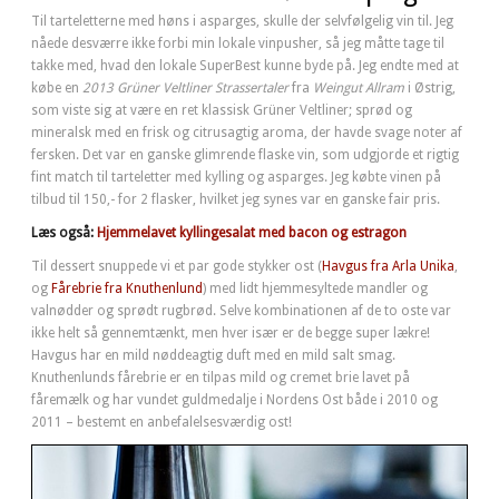
Til tarteletterne med høns i asparges, skulle der selvfølgelig vin til. Jeg
nåede desværre ikke forbi min lokale vinpusher, så jeg måtte tage til
takke med, hvad den lokale SuperBest kunne byde på. Jeg endte med at
købe en
2013 Grüner Veltliner Strassertaler
fra
Weingut Allram
i Østrig,
som viste sig at være en ret klassisk Grüner Veltliner; sprød og
mineralsk med en frisk og citrusagtig aroma, der havde svage noter af
fersken. Det var en ganske glimrende flaske vin, som udgjorde et rigtig
fint match til tarteletter med kylling og asparges. Jeg købte vinen på
tilbud til 150,- for 2 flasker, hvilket jeg synes var en ganske fair pris.
Læs også:
Hjemmelavet kyllingesalat med bacon og estragon
Til dessert snuppede vi et par gode stykker ost (
Havgus fra Arla Unika
,
og
Fårebrie fra Knuthenlund
) med lidt hjemmesyltede mandler og
valnødder og sprødt rugbrød. Selve kombinationen af de to oste var
ikke helt så gennemtænkt, men hver især er de begge super lækre!
Havgus har en mild nøddeagtig duft med en mild salt smag.
Knuthenlunds fårebrie er en tilpas mild og cremet brie lavet på
fåremælk og har vundet guldmedalje i Nordens Ost både i 2010 og
2011 – bestemt en anbefalelsesværdig ost!