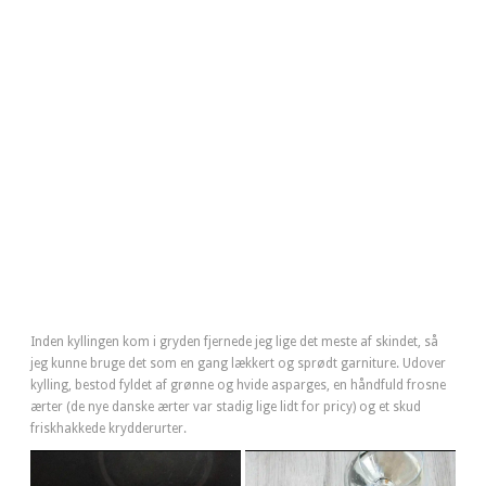
Inden kyllingen kom i gryden fjernede jeg lige det meste af skindet, så
jeg kunne bruge det som en gang lækkert og sprødt garniture. Udover
kylling, bestod fyldet af grønne og hvide asparges, en håndfuld frosne
ærter (de nye danske ærter var stadig lige lidt for pricy) og et skud
friskhakkede krydderurter.