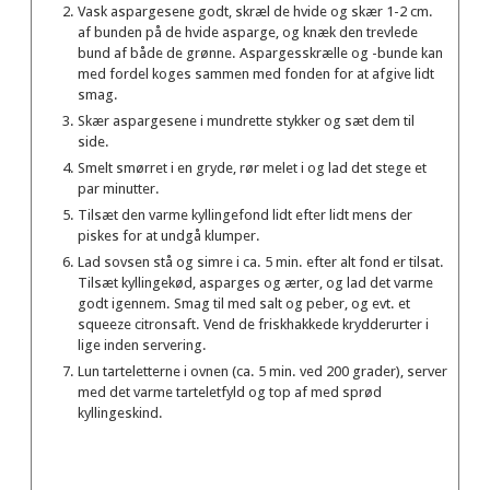
Vask aspargesene godt, skræl de hvide og skær 1-2 cm.
af bunden på de hvide asparge, og knæk den trevlede
bund af både de grønne. Aspargesskrælle og -bunde kan
med fordel koges sammen med fonden for at afgive lidt
smag.
Skær aspargesene i mundrette stykker og sæt dem til
side.
Smelt smørret i en gryde, rør melet i og lad det stege et
par minutter.
Tilsæt den varme kyllingefond lidt efter lidt mens der
piskes for at undgå klumper.
Lad sovsen stå og simre i ca. 5 min. efter alt fond er tilsat.
Tilsæt kyllingekød, asparges og ærter, og lad det varme
godt igennem. Smag til med salt og peber, og evt. et
squeeze citronsaft. Vend de friskhakkede krydderurter i
lige inden servering.
Lun tarteletterne i ovnen (ca. 5 min. ved 200 grader), server
med det varme tarteletfyld og top af med sprød
kyllingeskind.