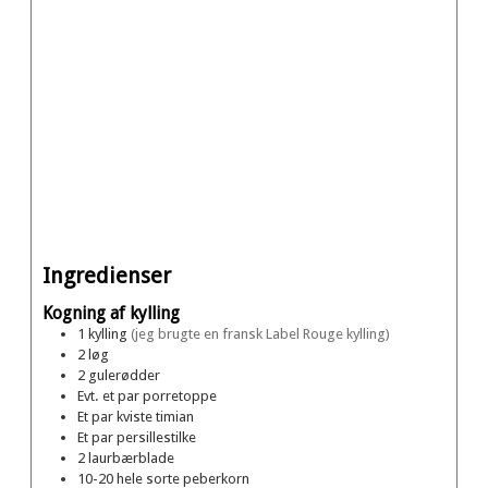
Ingredienser
Kogning af kylling
1
kylling
(jeg brugte en fransk Label Rouge kylling)
2
løg
2
gulerødder
Evt. et par porretoppe
Et par kviste timian
Et par persillestilke
2
laurbærblade
10-20
hele sorte peberkorn