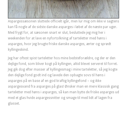
Aspargessæsonen sluttede officielt igår, men lur mig om ikke vi sagtens
kan få nogle af de sidste danske asparges i løbet af de næste par uger.
Med frygt for, at sæsonen snart er slut, besluttede jeg mig her i
weekenden for at lave en nyfortolkning af tarteletter med høns i
asparges, hvor jeg brugte friske danske asparges, ærter og sprødt
kyllingeskind.
Jeg har oftest spist tarteletter hos mine bedsteforældre, og der er den
dejlige fond, som bliver kogt på kyllingen, altid blevet serveret til forret.
Jeg gik dog efter masser af kyllingesmag i mine tarteletter, så jeg kogte
den dejlige fond godt ind og lavede den opbagte sovs til høns i
asparges på en base af en god kraftig kyllingefond – og ikke
aspargesvand fra asparges på glas! Ønsker man en mere klassisk gang
tarteletter med høns i asparges, så kan man bytte de friske asparges ud
med et glas hvide aspargessnitter og smage til med lidt af lagen fra
glasset.