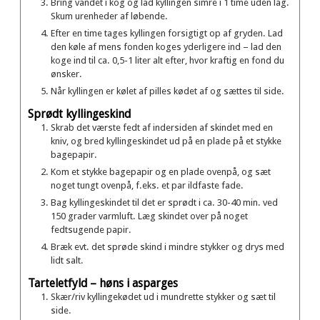
Bring vandet i kog og lad kyllingen simre i 1 time uden låg.
Skum urenheder af løbende.
Efter en time tages kyllingen forsigtigt op af gryden. Lad
den køle af mens fonden koges yderligere ind – lad den
koge ind til ca. 0,5-1 liter alt efter, hvor kraftig en fond du
ønsker.
Når kyllingen er kølet af pilles kødet af og sættes til side.
Sprødt kyllingeskind
Skrab det værste fedt af indersiden af skindet med en
kniv, og bred kyllingeskindet ud på en plade på et stykke
bagepapir.
Kom et stykke bagepapir og en plade ovenpå, og sæt
noget tungt ovenpå, f.eks. et par ildfaste fade.
Bag kyllingeskindet til det er sprødt i ca. 30-40 min. ved
150 grader varmluft. Læg skindet over på noget
fedtsugende papir.
Bræk evt. det sprøde skind i mindre stykker og drys med
lidt salt.
Tarteletfyld – høns i asparges
Skær/riv kyllingekødet ud i mundrette stykker og sæt til
side.