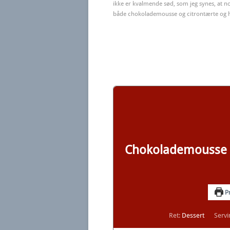
ikke er kvalmende sød, som jeg synes, at nog
både chokolademousse og citrontærte og 
Chokolademousse m
Pr
Ret:
Dessert
Servi