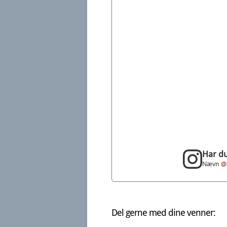
Har du
Nævn
@
Del gerne med dine venner: