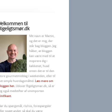
Velkommen til
Rigeligtsmør.dk
Mit navn er Martin,
og det er mig, der
står bag bloggen. Jeg
håber, at bloggen
kan være med til at
inspirere dig i
køkkenet, hvad
enten det er til den
tore gourmetmiddag i weekenden, eller til
et simple hverdagsmåltid.
Læs mere om
loggen her.
Udover Rigeligtsmør.dk, så er
eg også medstifter af vinimporten
inifikant
.
ar du spørgsmål, ris/ros, forespørgsler
ller noget andet, så skal du være