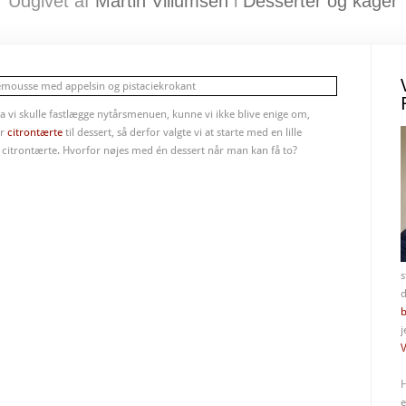
Udgivet af
Martin Villumsen
i
Desserter og kager
. Da vi skulle fastlægge nytårsmenuen, kunne vi ikke blive enige om,
er
citrontærte
til dessert, så derfor valgte vi at starte med en lille
citrontærte. Hvorfor nøjes med én dessert når man kan få to?
s
d
b
j
V
H
e