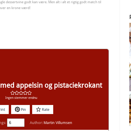
le dessertvine godt kan være. Men alt i alt et rigtig godt match til
hver en krone værd!
ed appelsin og pistaciekrokant
Ingen stemmer endnu
int
Pin
Rate
ngs:
Author:
Martin Villumsen