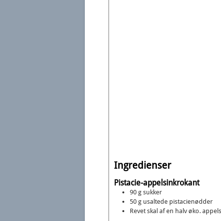
Ingredienser
Pistacie-appelsinkrokant
90
g
sukker
50
g
usaltede pistacienødder
Revet skal af en halv øko. appel