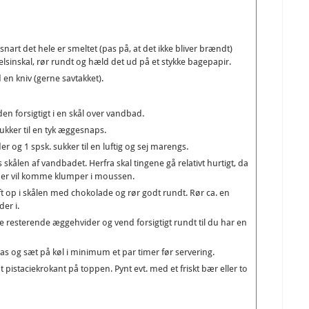
nart det hele er smeltet (pas på, at det ikke bliver brændt)
lsinskal, rør rundt og hæld det ud på et stykke bagepapir.
 en kniv (gerne savtakket).
en forsigtigt i en skål over vandbad.
kker til en tyk æggesnaps.
r og 1 spsk. sukker til en luftig og sej marengs.
skålen af vandbadet. Herfra skal tingene gå relativt hurtigt, da
 der vil komme klumper i moussen.
op i skålen med chokolade og rør godt rundt. Rør ca. en
er i.
resterende æggehvider og vend forsigtigt rundt til du har en
s og sæt på køl i minimum et par timer før servering.
pistaciekrokant på toppen. Pynt evt. med et friskt bær eller to