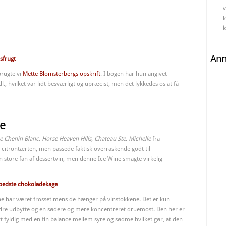
v
k
k
An
sfrugt
brugte vi
Mette Blomsterbergs opskrift
. I bogen har hun angivet
, hvilket var lidt besværligt og upræcist, men det lykkedes os at få
se
 Chenin Blanc, Horse Heaven Hills, Chateau Ste. Michelle
fra
 citrontærten, men passede faktisk overraskende godt til
 store fan af dessertvin, men denne Ice Wine smagte virkelig
 bedste chokoladekage
rne har været frosset mens de hænger på vinstokkene. Det er kun
 mindre udbytte og en sødere og mere koncentreret druemost. Den her er
vt fyldig med en fin balance mellem syre og sødme hvilket gør, at den