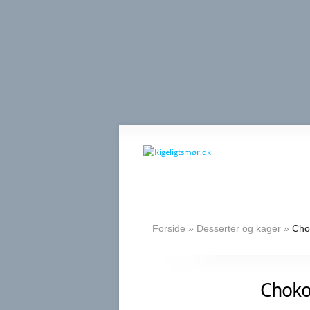
Forside
»
Desserter og kager
»
Chok
Choko