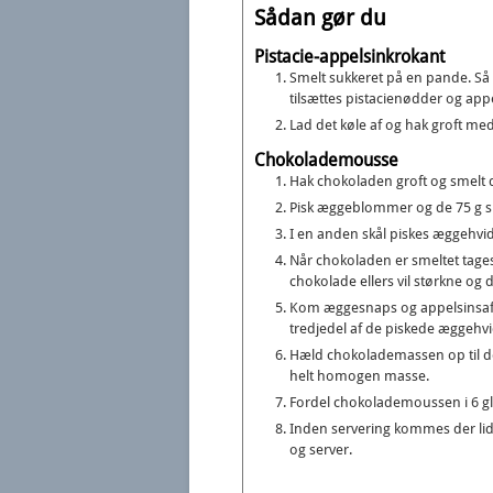
Sådan gør du
Pistacie-appelsinkrokant
Smelt sukkeret på en pande. Så s
tilsættes pistacienødder og appe
Lad det køle af og hak groft med
Chokolademousse
Hak chokoladen groft og smelt d
Pisk æggeblommer og de 75 g su
I en anden skål piskes æggehvide
Når chokoladen er smeltet tages 
chokolade ellers vil størkne og
Kom æggesnaps og appelsinsaft 
tredjedel af de piskede æggehvid
Hæld chokolademassen op til de 
helt homogen masse.
Fordel chokolademoussen i 6 gla
Inden servering kommes der lidt 
og server.