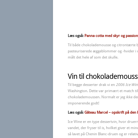
Læs også:
Panna cotta med skyr og passion
Til både chokolademousse og citrontærte 
pasteuriserede æggeblommer og -hvider i dl.
målt det hele af som det skulle.
Vin til chokolademous
Til begge desserter drak vi en
2006 Ice Wine
Washington. Dette var primært et match til
chokolademoussen. Normalt er jeg ikke den
imponerende godt!
Læs også:
Gâteau Marcel – opskrift på den
Ice Wine er en type dessertvin, hvor drue
vandet, der fryser til is, hvilket giver et
så lavet på Chenin Blanc-druen og er relati