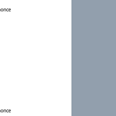
nonce
nonce