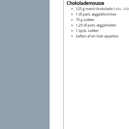
Chokolademousse
125
g
mørk chokolade
f.eks. V
1
dl
past. æggeblommer
75
g
sukker
1,25
dl
past. æggehvider
1
spsk.
sukker
Saften af en halv appelsin