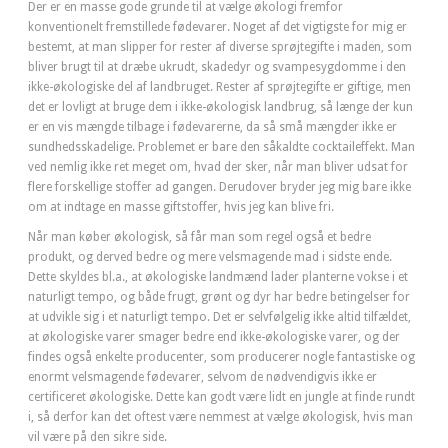
Der er en masse gode grunde til at vælge økologi fremfor
konventionelt fremstillede fødevarer. Noget af det vigtigste for mig er
bestemt, at man slipper for rester af diverse sprøjtegifte i maden, som
bliver brugt til at dræbe ukrudt, skadedyr og svampesygdomme i den
ikke-økologiske del af landbruget. Rester af sprøjtegifte er giftige, men
det er lovligt at bruge dem i ikke-økologisk landbrug, så længe der kun
er en vis mængde tilbage i fødevarerne, da så små mængder ikke er
sundhedsskadelige. Problemet er bare den såkaldte cocktaileffekt. Man
ved nemlig ikke ret meget om, hvad der sker, når man bliver udsat for
flere forskellige stoffer ad gangen. Derudover bryder jeg mig bare ikke
om at indtage en masse giftstoffer, hvis jeg kan blive fri.
Når man køber økologisk, så får man som regel også et bedre
produkt, og derved bedre og mere velsmagende mad i sidste ende.
Dette skyldes bl.a., at økologiske landmænd lader planterne vokse i et
naturligt tempo, og både frugt, grønt og dyr har bedre betingelser for
at udvikle sig i et naturligt tempo. Det er selvfølgelig ikke altid tilfældet,
at økologiske varer smager bedre end ikke-økologiske varer, og der
findes også enkelte producenter, som producerer nogle fantastiske og
enormt velsmagende fødevarer, selvom de nødvendigvis ikke er
certificeret økologiske. Dette kan godt være lidt en jungle at finde rundt
i, så derfor kan det oftest være nemmest at vælge økologisk, hvis man
vil være på den sikre side.