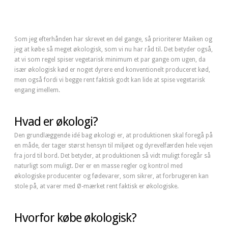
Som jeg efterhånden har skrevet en del gange, så prioriterer Maiken og
jeg at købe så meget økologisk, som vi nu har råd til. Det betyder også,
at vi som regel spiser vegetarisk minimum et par gange om ugen, da
især økologisk kød er noget dyrere end konventionelt produceret kød,
men også fordi vi begge rent faktisk godt kan lide at spise vegetarisk
engang imellem.
Hvad er økologi?
Den grundlæggende idé bag økologi er, at produktionen skal foregå på
en måde, der tager størst hensyn til miljøet og dyrevelfærden hele vejen
fra jord til bord. Det betyder, at produktionen så vidt muligt foregår så
naturligt som muligt. Der er en masse regler og kontrol med
økologiske producenter og fødevarer, som sikrer, at forbrugeren kan
stole på, at varer med Ø-mærket rent faktisk er økologiske.
Hvorfor købe økologisk?