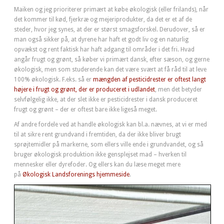
Maiken og jeg prioriterer primært at købe økologisk (eller frilands), når
det kommer til kød, fjerkræ og mejeriprodukter, da det er et af de
steder, hvor jeg synes, at der er størst smagsforskel. Derudover, så er
man også sikker på, at dyrene har haft et godt liv og en naturlig
opvækst og rent faktisk har haft adgang til områder i det fri. Hvad
angår frugt og grønt, så køber vi primært dansk, efter sæson, og gerne
økologisk, men som studerende kan det være svært at få råd til at leve
100% økologisk. F.eks. så er
mængden af pesticidrester er oftest langt
højere i frugt og grønt, der er produceret i udlandet
, men det betyder
selvfølgelig ikke, at der slet ikke er pesticidrester i dansk produceret
frugt og grønt – der er oftest bare ikke ligeså meget.
Af andre fordele ved at handle økologisk kan bl.a. nævnes, at vi er med
til at sikre rent grundvand i fremtiden, da der ikke bliver brugt
sprøjtemidler på markerne, som ellers ville ende i grundvandet, og så
bruger økologisk produktion ikke gensplejset mad – hverken til
mennesker eller dyrefoder. Og ellers kan du læse meget mere
på
Økologisk Landsforenings hjemmeside
.