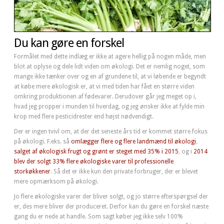
Du kan gøre en forskel
Formålet med dette indlæg er ikke at agere hellig på nogen måde, men
blot at oplyse og dele lidt viden om økologi. Det er nemlig noget, som
mange ikke tænker over og en af grundene til, at vi løbende er begyndt
at købe mere økologisk er, at vi med tiden har fået en større viden
omkring produktionen af fødevarer. Derudover går jeg meget op i,
hvad jeg propper i munden til hverdag, og jeg ønsker ikke at fylde min
krop med flere pesticidrester end højst nødvendigt.
Der er ingen tvivl om, at der det seneste års tid er kommet større fokus
på økologi. F.eks. så
omlægger flere og flere landmænd til økologi
,
salget af økologisk frugt og grønt er steget med 35% i 2015
, og i
2014
blev der solgt 33% flere økologiske varer til professionelle
storkøkkener
. Så det er ikke kun den private forbruger, der er blevet
mere opmærksom på økologi.
Jo flere økologiske varer der bliver solgt, og jo større efterspørgsel der
er, des mere bliver der produceret. Derfor kan du gøre en forskel næste
gang du er nede at handle. Som sagt køber jeg ikke selv 100%