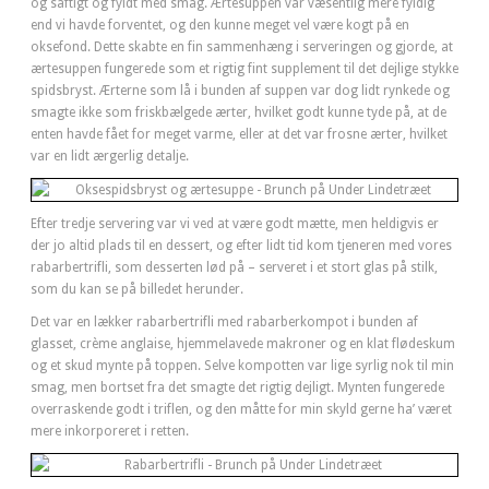
og saftigt og fyldt med smag. Ærtesuppen var væsentlig mere fyldig
end vi havde forventet, og den kunne meget vel være kogt på en
oksefond. Dette skabte en fin sammenhæng i serveringen og gjorde, at
ærtesuppen fungerede som et rigtig fint supplement til det dejlige stykke
spidsbryst. Ærterne som lå i bunden af suppen var dog lidt rynkede og
smagte ikke som friskbælgede ærter, hvilket godt kunne tyde på, at de
enten havde fået for meget varme, eller at det var frosne ærter, hvilket
var en lidt ærgerlig detalje.
Efter tredje servering var vi ved at være godt mætte, men heldigvis er
der jo altid plads til en dessert, og efter lidt tid kom tjeneren med vores
rabarbertrifli, som desserten lød på – serveret i et stort glas på stilk,
som du kan se på billedet herunder.
Det var en lækker rabarbertrifli med rabarberkompot i bunden af
glasset, crème anglaise, hjemmelavede makroner og en klat flødeskum
og et skud mynte på toppen. Selve kompotten var lige syrlig nok til min
smag, men bortset fra det smagte det rigtig dejligt. Mynten fungerede
overraskende godt i triflen, og den måtte for min skyld gerne ha’ været
mere inkorporeret i retten.