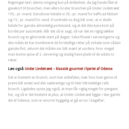
Regningen lød i denne omgang kun på drikkelsen, da jeg havde fået et
gavekort til brunchen, men ellers koster brunchen på Under Lindetræet
195,- pr. mand. Derudover betalte vi 30,- pr. mand for kaffe ad libitum
og 15,- pr. mand for vand. Vi undrede os dog lidt over, at vi skulle
betale for ganske almindelig postevand, og at det ikke bare kom på
bordet per automatik. Når det så er sagt, så var det en rigtig lækker
brunch og en glimrende start på dagen. Selve flowet i serveringerne og
den måde de har kombineret de forskellige retter på virkede som sådan
ganske fint, selvom det måske var lidt svært at vurdere, hvor meget
man kunne spise af 2. servering og stadig have plads til de sidste to
retter.
Læs også:
Under Lindetræet – klassisk gourmet i hjertet af Odense
Det er bestemt en brunch, som kan anbefales, især hvis man gerne vil
prøve lidt andet end den sædvanlige og til tider lidt kedelige café
brunch. Ligeledes synes jeg også, at man får rigtig meget for pengene
her, og så er det bestemt et plus, at Under Lindetræet ligger i den gamle
del af Odense, som er enormt hyggelig at gå en tur i bagefter.