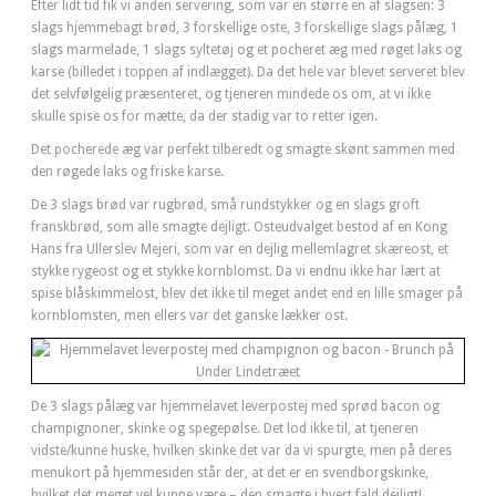
Efter lidt tid fik vi anden servering, som var en større en af slagsen: 3
slags hjemmebagt brød, 3 forskellige oste, 3 forskellige slags pålæg, 1
slags marmelade, 1 slags syltetøj og et pocheret æg med røget laks og
karse (billedet i toppen af indlægget). Da det hele var blevet serveret blev
det selvfølgelig præsenteret, og tjeneren mindede os om, at vi ikke
skulle spise os for mætte, da der stadig var to retter igen.
Det pocherede æg var perfekt tilberedt og smagte skønt sammen med
den røgede laks og friske karse.
De 3 slags brød var rugbrød, små rundstykker og en slags groft
franskbrød, som alle smagte dejligt. Osteudvalget bestod af en Kong
Hans fra Ullerslev Mejeri, som var en dejlig mellemlagret skæreost, et
stykke rygeost og et stykke kornblomst. Da vi endnu ikke har lært at
spise blåskimmelost, blev det ikke til meget andet end en lille smager på
kornblomsten, men ellers var det ganske lækker ost.
De 3 slags pålæg var hjemmelavet leverpostej med sprød bacon og
champignoner, skinke og spegepølse. Det lod ikke til, at tjeneren
vidste/kunne huske, hvilken skinke det var da vi spurgte, men på deres
menukort på hjemmesiden står der, at det er en svendborgskinke,
hvilket det meget vel kunne være – den smagte i hvert fald dejligt!