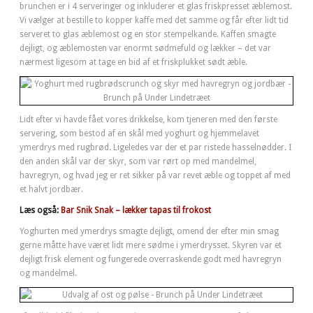
brunchen er i 4 serveringer og inkluderer et glas friskpresset æblemost.
Vi vælger at bestille to kopper kaffe med det samme og får efter lidt tid
serveret to glas æblemost og en stor stempelkande. Kaffen smagte
dejligt, og æblemosten var enormt sødmefuld og lækker – det var
nærmest ligesom at tage en bid af et friskplukket sødt æble.
Lidt efter vi havde fået vores drikkelse, kom tjeneren med den første
servering, som bestod af en skål med yoghurt og hjemmelavet
ymerdrys med rugbrød. Ligeledes var der et par ristede hasselnødder. I
den anden skål var der skyr, som var rørt op med mandelmel,
havregryn, og hvad jeg er ret sikker på var revet æble og toppet af med
et halvt jordbær.
Læs også:
Bar Snik Snak – lækker tapas til frokost
Yoghurten med ymerdrys smagte dejligt, omend der efter min smag
gerne måtte have været lidt mere sødme i ymerdrysset. Skyren var et
dejligt frisk element og fungerede overraskende godt med havregryn
og mandelmel.