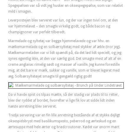
Spegepølsen var så vidt jeg husker en oksespegepølse, som var relativt
mild i smagen.
Leverpostejen blev serveret var lun, og der var ingen tvivl om, at den
var hjemmelavet – den smagte virkelig godt, og både bacon og
champignoner var perfekt tilberedt.
Marmelade og syltetøj var begge hjemmelavede og var hhv. en
mælkemarmelade og en solbærsyltetøj med stykker af æble (tror jeg).
Mælkemarmeladen var vi lidt spændt på, da det lød lidt specielt, og jeg
synes egentlig ikke, at den var særlig god. Det smagte mest af alt af en
creme anglaise: rimelig sødt og masser af vanille. Jeg kunne forestille
mig, at det bare er mælk, sukker og vanille, som er blevet legeret med
æg. Solbærsyltetøjet smagte til gengæld rigtig godt!
Da vi havde spist os tilpas mætte, så der stadig var plads til to retter,
blev der ryddet af bordet, hvorefter vi lige fik lov at sidde lidt inden
næste anretning blev serveret.
Tredje servering var en fin lille anretning bestående af et stykke dejligt
oksespidsbryst med basilikumspesto, peberrod og ærteskud og en
ærtesuppe med hele ærter og brødcroutoner. Kødet var enorm mørt